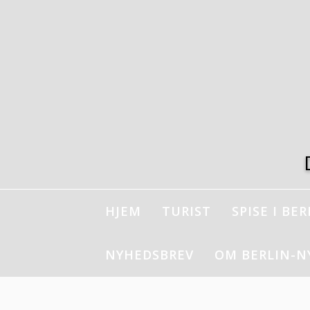
Spring
til
indhold
HJEM
TURIST
SPISE I BER
NYHEDSBREV
OM BERLIN-N