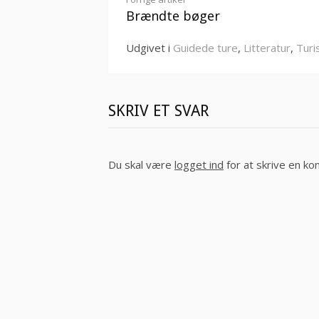
Læs
Brændte bøger
videre
Udgivet i
Guidede ture
,
Litteratur
,
Turi
SKRIV ET SVAR
Du skal være
logget ind
for at skrive en k