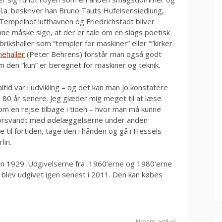
l.a. beskriver han Bruno Tauts Hufeisensiedlung,
empelhof lufthavnen og Friedrichstadt bliver
ne måske sige, at der er tale om en slags poetisk
rikshaller som “templer for maskiner” eller “”kirker
nehaller
(Peter Behrens) forstår man også godt
m den “kun” er beregnet for maskiner og teknik.
ltid var i udvikling – og det kan man jo konstatere
80 år senere. Jeg glæder mig meget til at læse
 en rejse tilbage i tiden – hvor man må kunne
m forsvandt med ødelæggelserne under anden
e til fortiden, tage den i hånden og gå i Hessels
lin.
en 1929. Udgivelserne fra 1960’erne og 1980’erne
blev udgivet igen senest i 2011. Den kan købes
Næste artikel