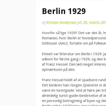
Berlin 1929
af
Kirsten Andersen
på
20. marts 20
Hvorfor så lige 1929? Det var det år, h
Romanen, hvor Berlin er hovedpersonen
Schlosser (AAU) fortalte om på Folkeuni
Emnet var litteratur om Berlin i 1929.
udkom for første gang i 1929, og den ke
af Franz Hessel. Den lød meget interess
opmærksom på den.
Franz Hessel holdt af at spadsere rundt
Det beskrev han i bogen
Spazieren in Be
være en turistguide. Ved at høre Jan Sc
almindelig turist-guide-beskrivelse af
en personlig betragtning af byen og de
Berlin sidst i 1920’erne. Hessel bev