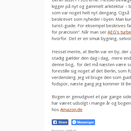
kigger på nyt og gammelt arkitektur – b
som var noget helt nyt dengang. Også T
beskrevet som nyheder i byen. Man kun
turist-guide. For eksempel beskrives fab
for præcision”. Når man ser
AEG’s turbi
hvorfor. Det er en smuk bygning, selvo
Hessel mente, at Berlin var en by, der a
stadig gælder den dag i dag, mere end 
denne bog, for det må næsten være som
forestille sig noget af det Berlin, so
verdenskrig. Jeg vil bruge den som guid
fodspor, næste gang jeg kommer til Ber
Bogen er genudgivet et par gange sid
har været udsolgt i mange år og bogen 
hos
Amazon.de
Messenger
Share
Forrige artikel