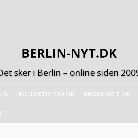
BERLIN-NYT.DK
Det sker i Berlin – online siden 200
LIN
KOLLEKTIV TRAFIK
BØGER OG FILM
YT