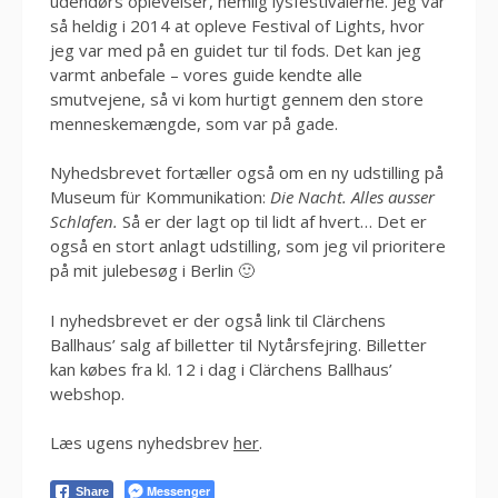
udendørs oplevelser, nemlig lysfestivalerne. Jeg var
så heldig i 2014 at opleve Festival of Lights, hvor
jeg var med på en guidet tur til fods. Det kan jeg
varmt anbefale – vores guide kendte alle
smutvejene, så vi kom hurtigt gennem den store
menneskemængde, som var på gade.
Nyhedsbrevet fortæller også om en ny udstilling på
Museum für Kommunikation:
Die Nacht. Alles ausser
Schlafen.
Så er der lagt op til lidt af hvert… Det er
også en stort anlagt udstilling, som jeg vil prioritere
på mit julebesøg i Berlin 🙂
I nyhedsbrevet er der også link til Clärchens
Ballhaus’ salg af billetter til Nytårsfejring. Billetter
kan købes fra kl. 12 i dag i Clärchens Ballhaus’
webshop.
Læs ugens nyhedsbrev
her
.
Messenger
Share