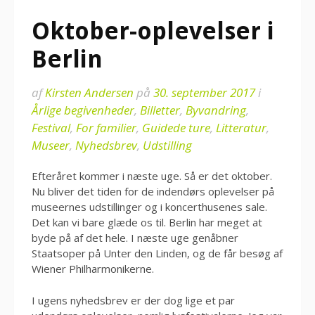
Oktober-oplevelser i
Berlin
af
Kirsten Andersen
på
30. september 2017
i
Årlige begivenheder
,
Billetter
,
Byvandring
,
Festival
,
For familier
,
Guidede ture
,
Litteratur
,
Museer
,
Nyhedsbrev
,
Udstilling
Efteråret kommer i næste uge. Så er det oktober.
Nu bliver det tiden for de indendørs oplevelser på
museernes udstillinger og i koncerthusenes sale.
Det kan vi bare glæde os til. Berlin har meget at
byde på af det hele. I næste uge genåbner
Staatsoper på Unter den Linden, og de får besøg af
Wiener Philharmonikerne.
I ugens nyhedsbrev er der dog lige et par