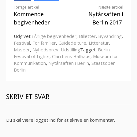
Læs
Forrige artikel
Næste artikel
Kommende
Nytårsaften i
videre
begivenheder
Berlin 2017
Udgivet i
Årlige begivenheder
,
Billetter
,
Byvandring
,
Festival
,
For familier
,
Guidede ture
,
Litteratur
,
Museer
,
Nyhedsbrev
,
Udstilling
Tagget:
Berlin
Festival of Lights
,
Clärchens Ballhaus
,
Museum für
Kommunikation
,
Nytårsaften i Berlin
,
Staatsoper
Berlin
SKRIV ET SVAR
Du skal være
logget ind
for at skrive en kommentar.