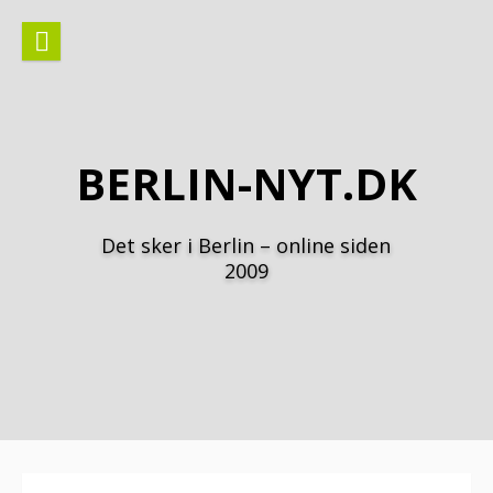
Spring
til
indhold
BERLIN-NYT.DK
Det sker i Berlin – online siden
2009