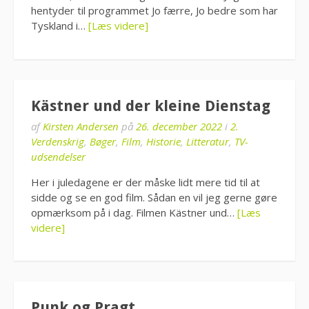
hentyder til programmet Jo færre, Jo bedre som har
Tyskland i…
[Læs videre]
Kästner und der kleine Dienstag
af
Kirsten Andersen
på
26. december 2022
i
2.
Verdenskrig
,
Bøger
,
Film
,
Historie
,
Litteratur
,
TV-
udsendelser
Her i juledagene er der måske lidt mere tid til at
sidde og se en god film. Sådan en vil jeg gerne gøre
opmærksom på i dag. Filmen Kästner und…
[Læs
videre]
Punk og Pragt