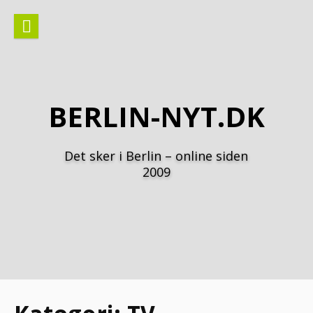
Spring
til
indhold
BERLIN-NYT.DK
Det sker i Berlin – online siden
2009