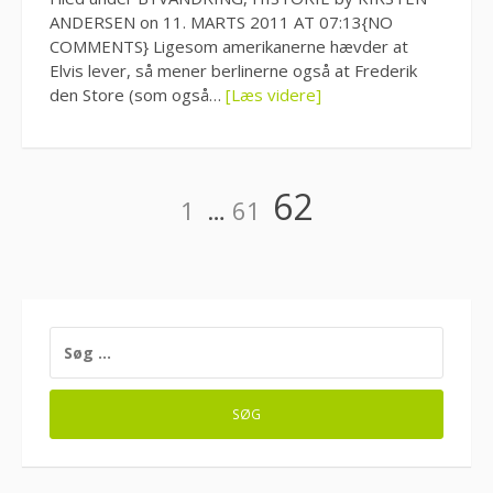
ANDERSEN on 11. MARTS 2011 AT 07:13{NO
COMMENTS} Ligesom amerikanerne hævder at
Elvis lever, så mener berlinerne også at Frederik
den Store (som også…
[Læs videre]
Indlægsinddeling
Side
Side
Side
62
1
…
61
SØG
EFTER: