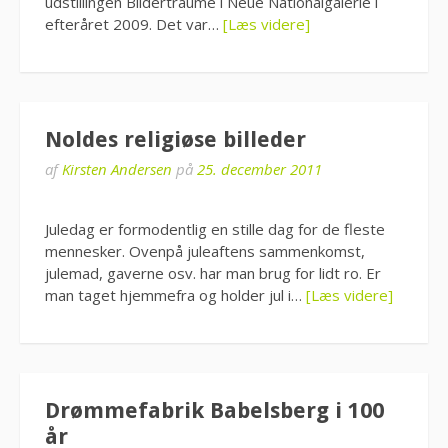
udstillingen Bilderträume i Neue Nationalgalerie i
efteråret 2009. Det var…
[Læs videre]
Noldes religiøse billeder
af
Kirsten Andersen
på
25. december 2011
Juledag er formodentlig en stille dag for de fleste
mennesker. Ovenpå juleaftens sammenkomst,
julemad, gaverne osv. har man brug for lidt ro. Er
man taget hjemmefra og holder jul i…
[Læs videre]
Drømmefabrik Babelsberg i 100
år