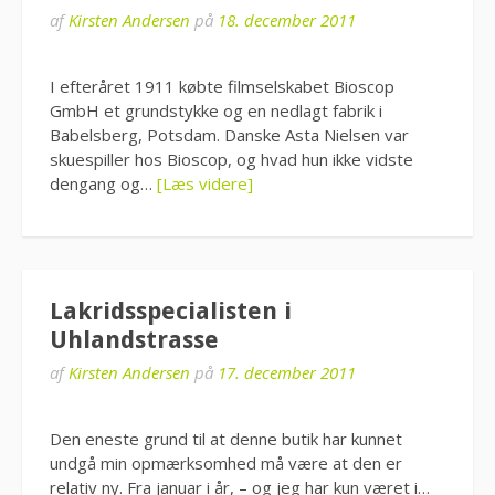
af
Kirsten Andersen
på
18. december 2011
I efteråret 1911 købte filmselskabet Bioscop
GmbH et grundstykke og en nedlagt fabrik i
Babelsberg, Potsdam. Danske Asta Nielsen var
skuespiller hos Bioscop, og hvad hun ikke vidste
dengang og…
[Læs videre]
Lakridsspecialisten i
Uhlandstrasse
af
Kirsten Andersen
på
17. december 2011
Den eneste grund til at denne butik har kunnet
undgå min opmærksomhed må være at den er
relativ ny. Fra januar i år, – og jeg har kun været i…