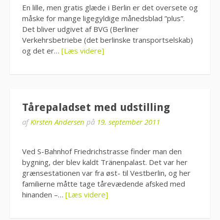
En lille, men gratis glæde i Berlin er det oversete og
måske for mange ligegyldige månedsblad ”plus”.
Det bliver udgivet af BVG (Berliner
Verkehrsbetriebe (det berlinske transportselskab)
og det er…
[Læs videre]
Tårepaladset med udstilling
af
Kirsten Andersen
på
19. september 2011
Ved S-Bahnhof Friedrichstrasse finder man den
bygning, der blev kaldt Tränenpalast. Det var her
grænsestationen var fra øst- til Vestberlin, og her
familierne måtte tage tårevædende afsked med
hinanden –…
[Læs videre]