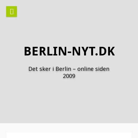
Spring
til
indhold
BERLIN-NYT.DK
Det sker i Berlin – online siden
2009