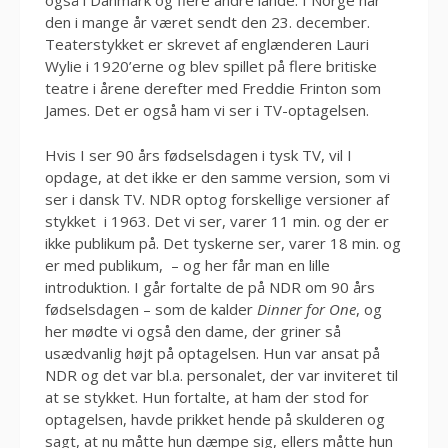
også i Danmark og flere andre lande. I Norge har
den i mange år været sendt den 23. december.
Teaterstykket er skrevet af englænderen Lauri
Wylie i 1920’erne og blev spillet på flere britiske
teatre i årene derefter med Freddie Frinton som
James. Det er også ham vi ser i TV-optagelsen.
Hvis I ser 90 års fødselsdagen i tysk TV, vil I
opdage, at det ikke er den samme version, som vi
ser i dansk TV. NDR optog forskellige versioner af
stykket i 1963. Det vi ser, varer 11 min. og der er
ikke publikum på. Det tyskerne ser, varer 18 min. og
er med publikum, – og her får man en lille
introduktion. I går fortalte de på NDR om 90 års
fødselsdagen – som de kalder
Dinner for One
, og
her mødte vi også den dame, der griner så
usædvanlig højt på optagelsen. Hun var ansat på
NDR og det var bl.a. personalet, der var inviteret til
at se stykket. Hun fortalte, at ham der stod for
optagelsen, havde prikket hende på skulderen og
sagt, at nu måtte hun dæmpe sig, ellers måtte hun