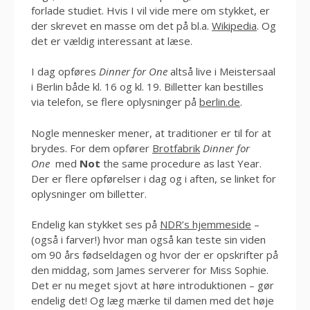
forlade studiet. Hvis I vil vide mere om stykket, er
der skrevet en masse om det på bl.a.
Wikipedia
. Og
det er vældig interessant at læse.
I dag opføres
Dinner for One
altså live i Meistersaal
i Berlin både kl. 16 og kl. 19. Billetter kan bestilles
via telefon, se flere oplysninger på
berlin.de
.
Nogle mennesker mener, at traditioner er til for at
brydes. For dem opfører
Brotfabrik
Dinner for
One
med
Not
the same procedure as last Year.
Der er flere opførelser i dag og i aften, se linket for
oplysninger om billetter.
Endelig kan stykket ses på
NDR’s hjemmeside
–
(også i farver!) hvor man også kan teste sin viden
om 90 års fødseldagen og hvor der er opskrifter på
den middag, som James serverer for Miss Sophie.
Det er nu meget sjovt at høre introduktionen – gør
endelig det! Og læg mærke til damen med det høje