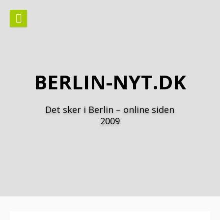
Spring
til
indhold
BERLIN-NYT.DK
Det sker i Berlin – online siden
2009