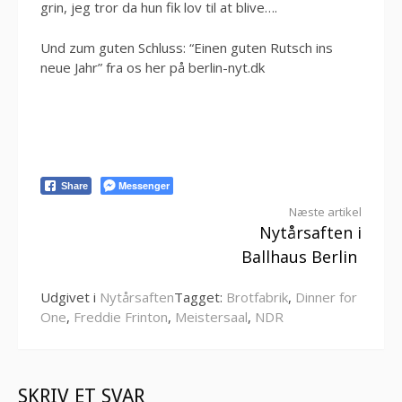
grin, jeg tror da hun fik lov til at blive….
Und zum guten Schluss: “Einen guten Rutsch ins
neue Jahr” fra os her på berlin-nyt.dk
Messenger
Share
Læs
Næste artikel
Nytårsaften i
videre
Ballhaus Berlin
Udgivet i
Nytårsaften
Tagget:
Brotfabrik
,
Dinner for
One
,
Freddie Frinton
,
Meistersaal
,
NDR
SKRIV ET SVAR