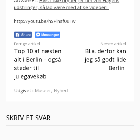
ADVARSEL:
Hvis I ikke bryder jer om von Hagens
udstillinger, så lad være med at se videoen!
http://youtu.be/hSPlnsf0uFw
Messenger
Share
Læs
Forrige artikel
Næste artikel
Top 10 af næsten
Bl.a. derfor kan
videre
alt i Berlin – også
jeg så godt lide
steder til
Berlin
julegavekøb
Udgivet i
Museer
,
Nyhed
SKRIV ET SVAR