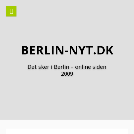
Spring
til
indhold
BERLIN-NYT.DK
Det sker i Berlin – online siden
2009