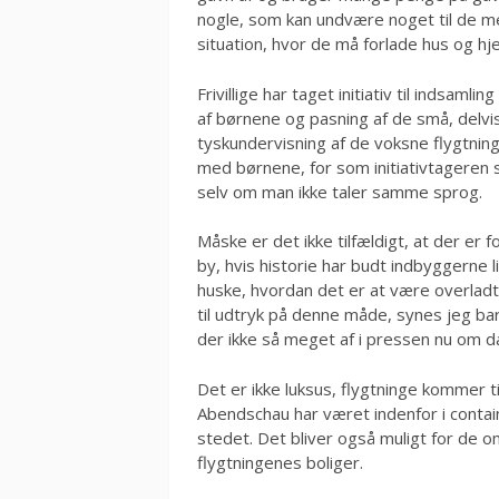
nogle, som kan undvære noget til de m
situation, hvor de må forlade hus og hj
Frivillige har taget initiativ til indsamli
af børnene og pasning af de små, delvis a
tyskundervisning af de voksne flygtninge
med børnene, for som initiativtageren 
selv om man ikke taler samme sprog.
Måske er det ikke tilfældigt, at der er f
by, hvis historie har budt indbyggerne l
huske, hvordan det er at være overladt
til udtryk på denne måde, synes jeg bar
der ikke så meget af i pressen nu om d
Det er ikke luksus, flygtninge kommer t
Abendschau har været indenfor i contain
stedet. Det bliver også muligt for de
flygtningenes boliger.