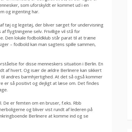
ennesker, som uforskyldt er kommet ud i en
em og ingenting har.
ng af tøj og legetøj, der bliver sørget for undervisning
f flygtningene selv. Frivillige vil stå for
. Den lokale fodboldklub står parat til at træne
siger – fodbold kan man sagtens spille sammen,
orståelse for disse menneskers situation i Berlin. En
idt af hvert. Og især de ældre Berlinere kan sikkert
 til andres barmhjertighed. At det så også kommer
e er så positivt og dejligt at læse om. Det findes
age.
il. De er femten om en bruser, f.eks. Rbb
erboligerne og bliver vist rundt af lederen på
 omkringboende Berlinere at komme ind og se