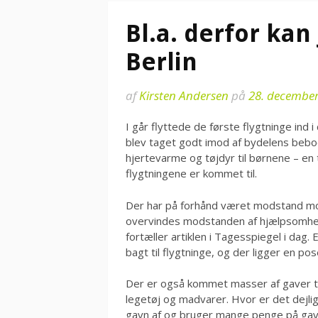
Bl.a. derfor kan 
Berlin
af
Kirsten Andersen
på
28. decembe
I går flyttede de første flygtninge ind 
blev taget godt imod af bydelens be
hjertevarme og tøjdyr til børnene – en 
flygtningene er kommet til.
Der har på forhånd været modstand mod
overvindes modstanden af hjælpsomhe
fortæller artiklen i Tagesspiegel i dag.
bagt til flygtninge, og der ligger en p
Der er også kommet masser af gaver ti
legetøj og madvarer. Hvor er det dejligt
gavn af og bruger mange penge på gaver