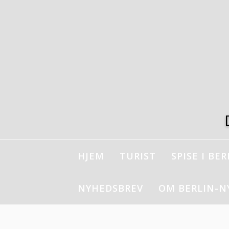
Spring
til
indhold
HJEM
TURIST
SPISE I BER
NYHEDSBREV
OM BERLIN-N