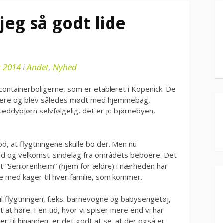
jeg så godt lide
r 2014
i
Andet
,
Nyhed
i containerboligerne, som er etableret i Köpenick. De
boere og blev således mødt med hjemmebag,
teddybjørn selvfølgelig, det er jo bjørnebyen,
, at flygtningene skulle bo der. Men nu
d og velkomst-sindelag fra områdets beboere. Det
 Et “Seniorenheim” (hjem for ældre) i nærheden har
ose med kager til hver familie, som kommer.
l flygtningen, f.eks. barnevogne og babysengetøj,
 at høre. I en tid, hvor vi spiser mere end vi har
 til hinanden, er det godt at se, at der også er