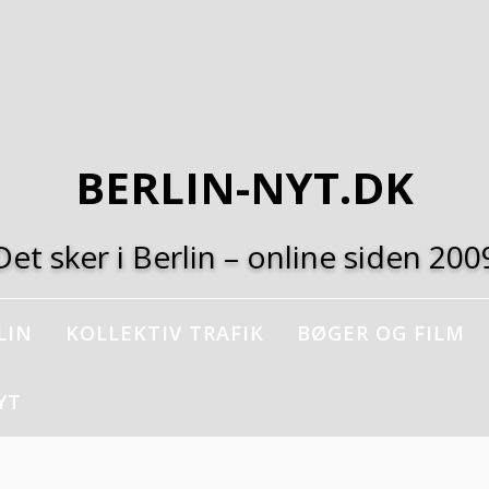
BERLIN-NYT.DK
Det sker i Berlin – online siden 200
LIN
KOLLEKTIV TRAFIK
BØGER OG FILM
YT