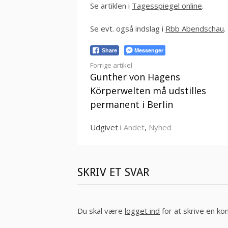
Se artiklen i
Tagesspiegel online
.
Se evt. også indslag i
Rbb Abendschau
.
Messenger
Share
Læs
Forrige artikel
Gunther von Hagens
videre
Körperwelten må udstilles
permanent i Berlin
Udgivet i
Andet
,
Nyhed
SKRIV ET SVAR
Du skal være
logget ind
for at skrive en k