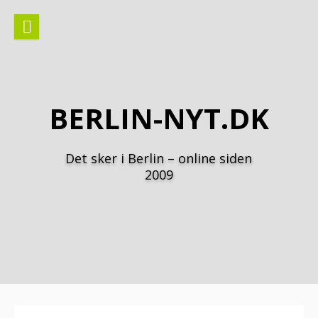
Spring
til
indhold
BERLIN-NYT.DK
Det sker i Berlin – online siden
2009