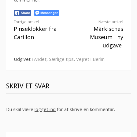
Messenger
Share
Læs
Forrige artikel
Næste artikel
Pinseklokker fra
Märkisches
videre
Carillon
Museum i ny
udgave
Udgivet i
Andet
,
Særlige tips
,
Vejret i Berlin
SKRIV ET SVAR
Du skal være
logget ind
for at skrive en kommentar.