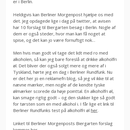
er i Berlin.
Heldigvis kan Berliner Morgenpost hjælpe os med
det. Jeg opdagede lige i dag på twitter, at avisen
har 10 forslag til Biergarten besøg i Berlin. Nogle af
dem er også steder, hvor man kan få noget at
spise, og det kan jo være fornuftigt nok…
Men hvis man godt vil tage det lidt med ro med
alkoholen, så kan jeg bare foreslå at drikke alkoholfri
øl. Det bliver der også solgt mere og mere af i
Tyskland, hørte jeg en dag i Berliner Rundfunk. Nu
er det her jo en reklamefri blog, så jeg vil ikke til at
nævne mærker, men nogle af de kendte tyske
ølmærker scorede da høje pointtal. En alkoholfri øl,
kan smage rigtig godt – og den slukker lige så godt
for tørsten som en med alkohol i. I får lige et link til
Berliner Rundfunks test på alkoholfri øl
her
.
Linket til Berliner Morgenposts Biergarten forslag
kommer
her.