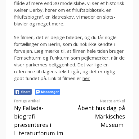
flåde af mere end 30 modelskibe, vi ser et historisk
Kelner Derby, hører om et friluftsbibliotek, en
friluftsbiograf, en klatreskov, vi møder en slots-
biavler og meget mere.
Se filmen, det er dejlige billeder, og du får nogle
fortællinger om Berlin, som du nok ikke kendte i
forvejen. Læg mærke til, at filmen hele tiden bruger
Fernsehturm og Funkturm som pejlemærker, når de
viser parkernes beliggenhed. Det var lige en
reference til dagens tekst i går, og det er rigtig
godt fundet på. Link til filmen er
her
.
Messenger
Share
Læs
Forrige artikel
Næste artikel
Ny Fallada-
Åbent hus dag på
videre
biografi
Märkisches
præsenteres i
Museum
Literaturforum im