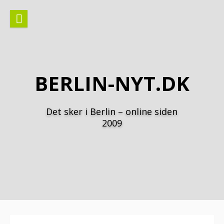
Spring
til
indhold
BERLIN-NYT.DK
Det sker i Berlin – online siden
2009