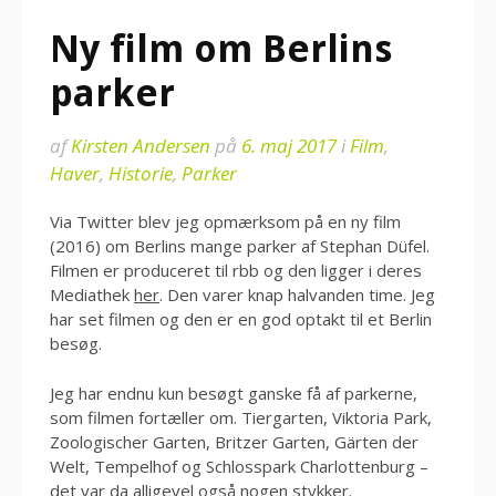
Ny film om Berlins
parker
af
Kirsten Andersen
på
6. maj 2017
i
Film
,
Haver
,
Historie
,
Parker
Via Twitter blev jeg opmærksom på en ny film
(2016) om Berlins mange parker af Stephan Düfel.
Filmen er produceret til rbb og den ligger i deres
Mediathek
her
. Den varer knap halvanden time. Jeg
har set filmen og den er en god optakt til et Berlin
besøg.
Jeg har endnu kun besøgt ganske få af parkerne,
som filmen fortæller om. Tiergarten, Viktoria Park,
Zoologischer Garten, Britzer Garten, Gärten der
Welt, Tempelhof og Schlosspark Charlottenburg –
det var da alligevel også nogen stykker.