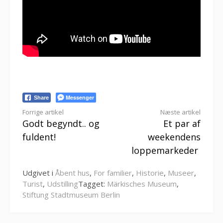
Messenger
Share
Læs
Forrige artikel
Næste artikel
Godt begyndt.. og
Et par af
videre
fuldent!
weekendens
loppemarkeder
Udgivet i
Åbent hus
,
For familier
,
Historie
,
Museer
,
Turist
,
Udstilling
Tagget:
Märkisches Museum
,
Stiftung Stadtmuseum Berlin