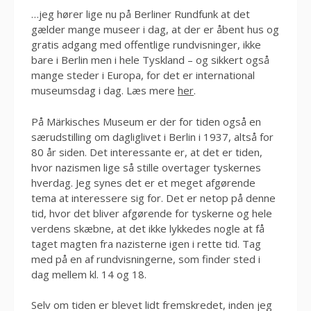
…jeg hører lige nu på Berliner Rundfunk at det
gælder mange museer i dag, at der er åbent hus og
gratis adgang med offentlige rundvisninger, ikke
bare i Berlin men i hele Tyskland – og sikkert også
mange steder i Europa, for det er international
museumsdag i dag. Læs mere
her
.
På Märkisches Museum er der for tiden også en
særudstilling om dagliglivet i Berlin i 1937, altså for
80 år siden. Det interessante er, at det er tiden,
hvor nazismen lige så stille overtager tyskernes
hverdag. Jeg synes det er et meget afgørende
tema at interessere sig for. Det er netop på denne
tid, hvor det bliver afgørende for tyskerne og hele
verdens skæbne, at det ikke lykkedes nogle at få
taget magten fra nazisterne igen i rette tid. Tag
med på en af rundvisningerne, som finder sted i
dag mellem kl. 14 og 18.
Selv om tiden er blevet lidt fremskredet, inden jeg