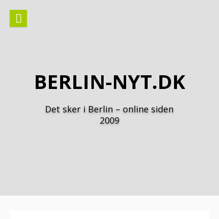
Spring
til
indhold
BERLIN-NYT.DK
Det sker i Berlin – online siden
2009