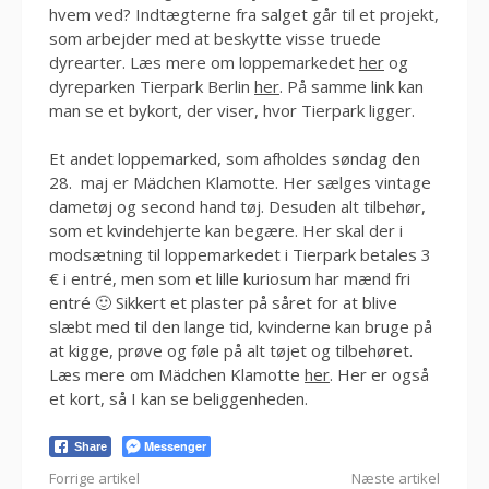
hvem ved? Indtægterne fra salget går til et projekt,
som arbejder med at beskytte visse truede
dyrearter. Læs mere om loppemarkedet
her
og
dyreparken Tierpark Berlin
her
. På samme link kan
man se et bykort, der viser, hvor Tierpark ligger.
Et andet loppemarked, som afholdes søndag den
28. maj er Mädchen Klamotte. Her sælges vintage
dametøj og second hand tøj. Desuden alt tilbehør,
som et kvindehjerte kan begære. Her skal der i
modsætning til loppemarkedet i Tierpark betales 3
€ i entré, men som et lille kuriosum har mænd fri
entré 🙂 Sikkert et plaster på såret for at blive
slæbt med til den lange tid, kvinderne kan bruge på
at kigge, prøve og føle på alt tøjet og tilbehøret.
Læs mere om Mädchen Klamotte
her
. Her er også
et kort, så I kan se beliggenheden.
Messenger
Share
Læs
Forrige artikel
Næste artikel