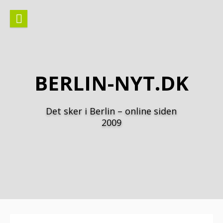
Spring
til
indhold
BERLIN-NYT.DK
Det sker i Berlin – online siden
2009