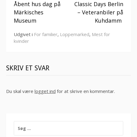
Åbent hus dag på
Classic Days Berlin
videre
Märkisches
– Veteranbiler på
Museum
Kuhdamm
Udgivet i
For familier
,
Loppemarked
,
Mest for
kvinder
SKRIV ET SVAR
Du skal være
logget ind
for at skrive en kommentar.
SØG
EFTER: