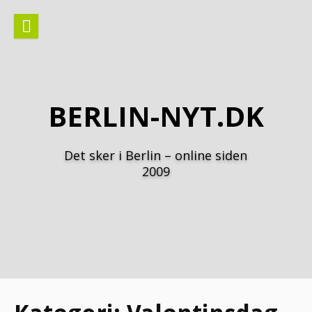
Spring
til
indhold
BERLIN-NYT.DK
Det sker i Berlin – online siden
2009