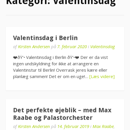
Kategori:
Valentinsdag
Valentinsdag i Berlin
af
Kirsten Andersen
på
7. februar 2020
i
Valentinsdag
❤️ðŸ’• Valentinsdag i Berlin ðŸ’•❤️ Der er da vist
ingen undskyldning for ikke at arrangere en
Valentinstur til Berlin! Overrask jeres kære eller
planlæg sammen! Det er om en uge!…
[Læs videre]
Det perfekte øjeblik – med Max
Raabe og Palastorchester
af
Kirsten Andersen
på
14. februar 2019
i
Max Raabe
,