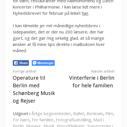
for børn, restauranter med valentinsmenu og Lunch
koncerter i Philharmonie. I kan læse lidt mere i
Nyhedsbrevet for februar på linket
her
.
I kan tilmelde jer mit månedlige nyhedsbrev i
sidepanelet, det er der nu 200 læsere, der har
gjort, og det gør mig virkelig glad, at så mange
ønsker at få mine tips direkte i mailboksen hver
måned.
Messenger
Share
Læs
Forrige artikel
Næste artikel
Operature til
Vinterferie i Berlin
videre
Berlin med
for hele familien
Schønberg Musik
og Rejser
Udgivet i
Årlige begivenheder
,
Ballet
,
Berlinale
,
Film
,
For børn
,
For familier
,
Fotografiudstilling
,
Mad i
Berlin
,
Museer
,
Musik
,
Prisuddelinger
,
Spisesteder i