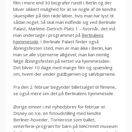
film i mere end 30 biografer rundt i Berlin og der
bliver sikkert mulighed for at se nogle af de kendte
skuespiller på den røde løber, hvis man har lyst til
sådan noget. Så skal man indfinde sig ved Berlinale
Palast, Marlene-Dietrich-Platz 1 – hvornår, det må
man undersøge i programmet på
Berlinalens
hjemmeside
. I Berlinale Palast finder også
åbningsfesten sted, men er man ikke i Berlin, kan
man se alle stjernerne alligevel, man kan nemlig
følge åbningsfesten på nettet via hjemmesiden.
Det bliver 10 dage med mange film og spænding
om, hvem der vinder guldbjørnen og sølvbjørnene.
Fra den 2. februar begynder billetsalget til filmene,
se også mere om det på Berlinalens hjemmeside.
Øvrige emner i mit nyhedsbrev for februar er
Disney on Ice, en fotoudstilling med kendte
Berliner-hoveder, Tornerose som ballet,
vinterferie-program for børn på MACHmit! museum