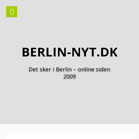
Spring
til
indhold
BERLIN-NYT.DK
Det sker i Berlin – online siden
2009