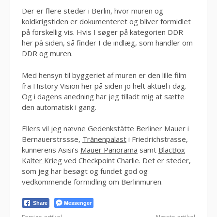
Der er flere steder i Berlin, hvor muren og
koldkrigstiden er dokumenteret og bliver formidlet
på forskellig vis. Hvis I søger på kategorien DDR
her på siden, så finder I de indlæg, som handler om
DDR og muren.
Med hensyn til byggeriet af muren er den lille film
fra History Vision her på siden jo helt aktuel i dag.
Og i dagens anedning har jeg tilladt mig at sætte
den automatisk i gang.
Ellers vil jeg nævne
Gedenkstätte Berliner Mauer
i
Bernauerstrssse,
Tränenpalast
i Friedrichstrasse,
kunnerens Asisi’s
Mauer Panorama
samt
BlacBox
Kalter Krieg
ved Checkpoint Charlie. Det er steder,
som jeg har besøgt og fundet god og
vedkommende formidling om Berlinmuren.
Messenger
Share
Forrige artikel
Næste artikel