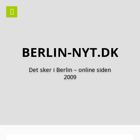
Spring
til
indhold
BERLIN-NYT.DK
Det sker i Berlin – online siden
2009