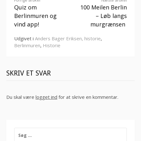
Læs
Quiz om
100 Meilen Berlin
videre
Berlinmuren og
– Løb langs
vind app!
murgrænsen
Udgivet i
Anders Bager Eriksen, historie
,
Berlinmuren
,
Historie
SKRIV ET SVAR
Du skal være
logget ind
for at skrive en kommentar.
SØG
EFTER: