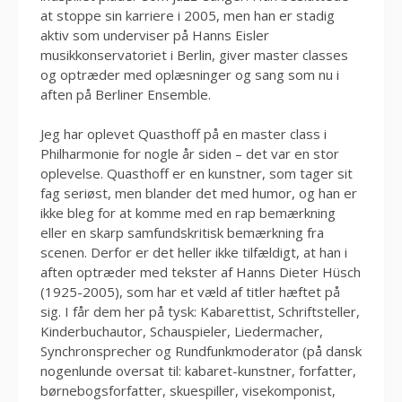
at stoppe sin karriere i 2005, men han er stadig
aktiv som underviser på Hanns Eisler
musikkonservatoriet i Berlin, giver master classes
og optræder med oplæsninger og sang som nu i
aften på Berliner Ensemble.
Jeg har oplevet Quasthoff på en master class i
Philharmonie for nogle år siden – det var en stor
oplevelse. Quasthoff er en kunstner, som tager sit
fag seriøst, men blander det med humor, og han er
ikke bleg for at komme med en rap bemærkning
eller en skarp samfundskritisk bemærkning fra
scenen. Derfor er det heller ikke tilfældigt, at han i
aften optræder med tekster af Hanns Dieter Hüsch
(1925-2005), som har et væld af titler hæftet på
sig. I får dem her på tysk: Kabarettist, Schriftsteller,
Kinderbuchautor, Schauspieler, Liedermacher,
Synchronsprecher og Rundfunkmoderator (på dansk
nogenlunde oversat til: kabaret-kunstner, forfatter,
børnebogsforfatter, skuespiller, visekomponist,