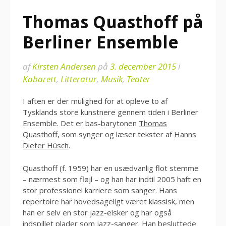
Thomas Quasthoff på
Berliner Ensemble
af
Kirsten Andersen
på
3. december 2015
i
Kabarett
,
Litteratur
,
Musik
,
Teater
I aften er der mulighed for at opleve to af
Tysklands store kunstnere gennem tiden i Berliner
Ensemble. Det er bas-barytonen
Thomas
Quasthoff
, som synger og læser tekster af
Hanns
Dieter Hüsch
.
Quasthoff (f. 1959) har en usædvanlig flot stemme
– nærmest som fløjl – og han har indtil 2005 haft en
stor professionel karriere som sanger. Hans
repertoire har hovedsageligt været klassisk, men
han er selv en stor jazz-elsker og har også
indspillet plader som jazz-sanger. Han besluttede