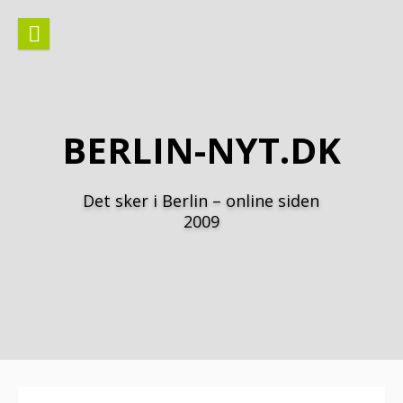
Spring
til
indhold
BERLIN-NYT.DK
Det sker i Berlin – online siden
2009