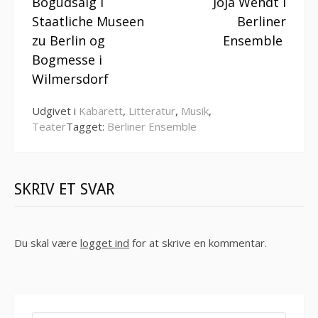
Bogudsalg i
Joja Wendt i
videre
Staatliche Museen
Berliner
zu Berlin og
Ensemble
Bogmesse i
Wilmersdorf
Udgivet i
Kabarett
,
Litteratur
,
Musik
,
Teater
Tagget:
Berliner Ensemble
SKRIV ET SVAR
Du skal være
logget ind
for at skrive en kommentar.