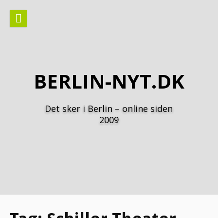
Spring
til
indhold
BERLIN-NYT.DK
Det sker i Berlin – online siden
2009