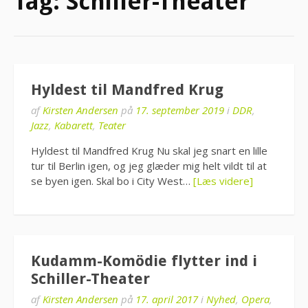
Tag:
Schiller-Theater
Hyldest til Mandfred Krug
af
Kirsten Andersen
på
17. september 2019
i
DDR
,
Jazz
,
Kabarett
,
Teater
Hyldest til Mandfred Krug Nu skal jeg snart en lille
tur til Berlin igen, og jeg glæder mig helt vildt til at
se byen igen. Skal bo i City West…
[Læs videre]
Kudamm-Komödie flytter ind i
Schiller-Theater
af
Kirsten Andersen
på
17. april 2017
i
Nyhed
,
Opera
,