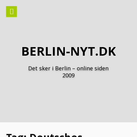
Spring
til
indhold
BERLIN-NYT.DK
Det sker i Berlin – online siden
2009