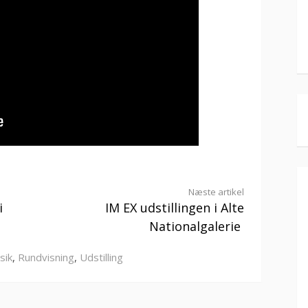
Næste artikel
i
IM EX udstillingen i Alte
Nationalgalerie
sik
,
Rundvisning
,
Udstilling