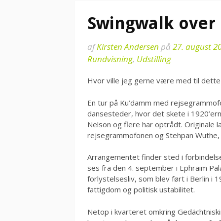
Swingwalk over
af
Kirsten Andersen
på
27. august 2
Rundvisning
,
Udstilling
Hvor ville jeg gerne være med til dett
En tur på Ku’damm med rejsegrammofon
dansesteder, hvor det skete i 1920’er
Nelson og flere har optrådt. Originale 
rejsegrammofonen og Stehpan Wuthe, so
Arrangementet finder sted i forbindels
ses fra den 4. september i Ephraim Palais
forlystelsesliv, som blev ført i Berlin i
fattigdom og politisk ustabilitet.
Netop i kvarteret omkring Gedächtnisk