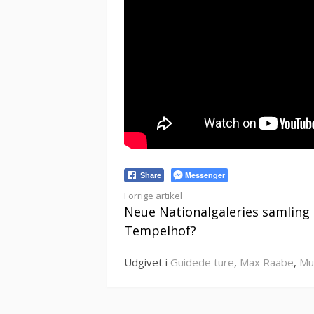
Messenger
Share
Læs
Forrige artikel
Neue Nationalgaleries samling 
videre
Tempelhof?
Udgivet i
Guidede ture
,
Max Raabe
,
Mu