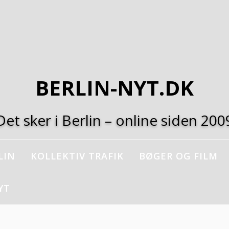
BERLIN-NYT.DK
Det sker i Berlin – online siden 200
LIN
KOLLEKTIV TRAFIK
BØGER OG FILM
YT