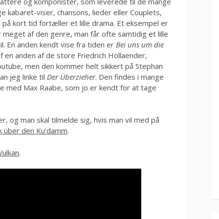
attere og komponister, som leverede til de mange
e kabaret-viser, chansons, lieder eller Couplets,
å kort tid fortæller et lille drama. Et eksempel er
r meget af den genre, man får ofte samtidig et lille
 til. En anden kendt vise fra tiden er
Bei uns um die
f en anden af de store Friedrich Hollaender,
 Youtube, men den kommer helt sikkert på Stephan
 jeg linke til
Der Überzieher
. Den findes i mange
ave med Max Raabe, som jo er kendt for at tage
 og man skal tilmelde sig, hvis man vil med på
k über den Ku’damm
.
Vulkan
.