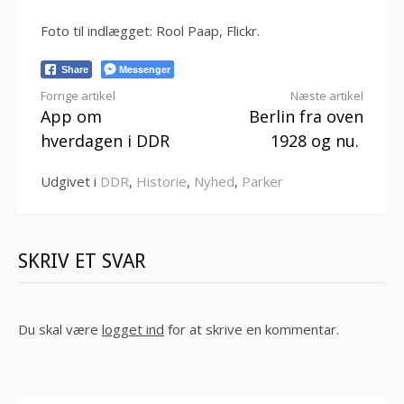
Foto til indlægget: Rool Paap, Flickr.
Messenger
Share
Læs
Forrige artikel
Næste artikel
App om
Berlin fra oven
videre
hverdagen i DDR
1928 og nu.
Udgivet i
DDR
,
Historie
,
Nyhed
,
Parker
SKRIV ET SVAR
Du skal være
logget ind
for at skrive en kommentar.