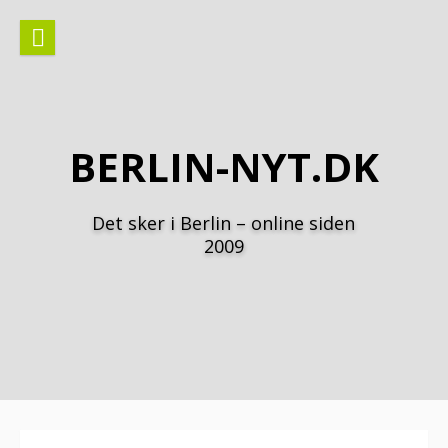
Spring
til
indhold
BERLIN-NYT.DK
Det sker i Berlin – online siden
2009