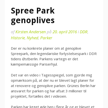
Spree Park
genoplives
af
Kirsten Andersen
på
20. april 2016
i
DDR
,
Historie
,
Nyhed
,
Parker
Der er nu konkrete planer om at genoplive
Spreepark, den legendariske forlystelsespark i DDR
tidens Østberlin. Parkens vartegn er det
kæmpemæssige Pariserhjul.
Det var en video i Tagesspiegel, som gjorde mig
opmærksom på, at der nu er blevet lagt planer for
at renovere og genoplive parken. Grünes Berlin har
ansvaret for parken og har afsat 3 millioner til
projektet, fortælles det i videoen.
Parken har ligget øde hen i flere år og er blevet et