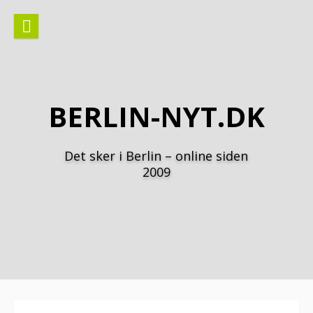
Spring
til
indhold
BERLIN-NYT.DK
Det sker i Berlin – online siden
2009