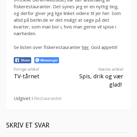
fiskerestauranter. Det synes jeg er en nyttig ting,
og derfor giver jeg lige linket videre til jer her. Som
altid på berlin.de er det muligt at søge på det
kvarter, som man bor i, hvis man gerne vil spise i
nærheden.
Se listen over fiskerestauranter
her
. God appetit!
Messenger
Share
Læs
Forrige artikel
Næste artikel
TV-tårnet
Spis, drik og vær
videre
glad!
Udgivet i
Restauranter
SKRIV ET SVAR