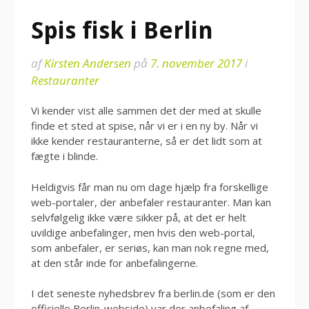
Spis fisk i Berlin
af
Kirsten Andersen
på
7. november 2017
i
Restauranter
Vi kender vist alle sammen det der med at skulle
finde et sted at spise, når vi er i en ny by. Når vi
ikke kender restauranterne, så er det lidt som at
fægte i blinde.
Heldigvis får man nu om dage hjælp fra forskellige
web-portaler, der anbefaler restauranter. Man kan
selvfølgelig ikke være sikker på, at det er helt
uvildige anbefalinger, men hvis den web-portal,
som anbefaler, er seriøs, kan man nok regne med,
at den står inde for anbefalingerne.
I det seneste nyhedsbrev fra berlin.de (som er den
officielle Berlin-webside) var der anbefaling af