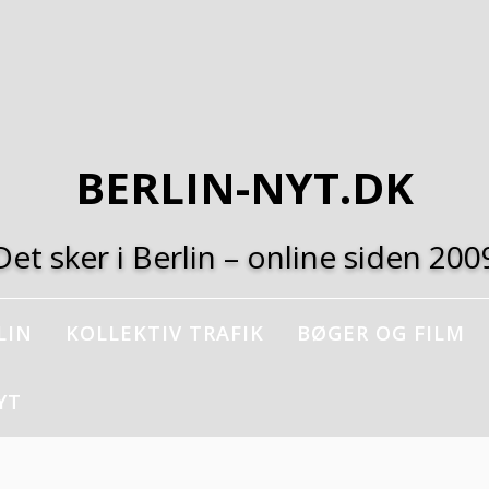
BERLIN-NYT.DK
Det sker i Berlin – online siden 200
LIN
KOLLEKTIV TRAFIK
BØGER OG FILM
YT