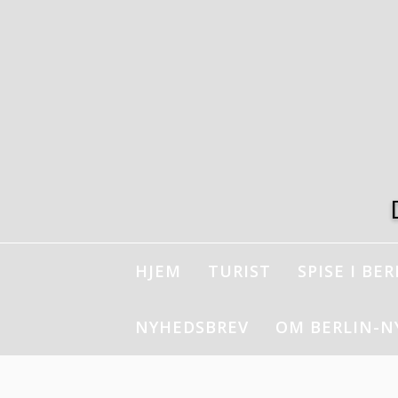
Spring
til
indhold
HJEM
TURIST
SPISE I BER
NYHEDSBREV
OM BERLIN-N