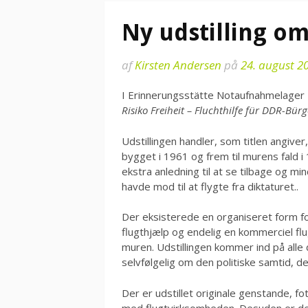
Ny udstilling o
af
Kirsten Andersen
på
24. august 2
I Erinnerungsstätte Notaufnahmelager M
Risiko Freiheit – Fluchthilfe für DDR-Bür
Udstillingen handler, som titlen angiver
bygget i 1961 og frem til murens fald i 
ekstra anledning til at se tilbage og mi
havde mod til at flygte fra diktaturet..
Der eksisterede en organiseret form fo
flugthjælp og endelig en kommerciel flug
muren. Udstillingen kommer ind på alle d
selvfølgelig om den politiske samtid, det
Der er udstillet originale genstande, fo
med flugtvirksomheden. Desuden er de