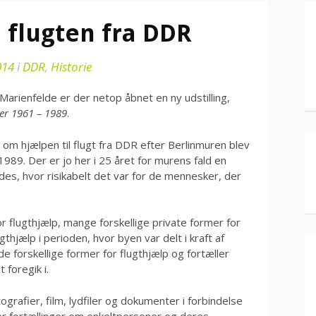
m flugten fra DDR
014
i
DDR
,
Historie
arienfelde er der netop åbnet en ny udstilling,
ger 1961 – 1989
.
, om hjælpen til flugt fra DDR efter Berlinmuren blev
1989. Der er jo her i 25 året for murens fald en
ndes, hvor risikabelt det var for de mennesker, der
r flugthjælp, mange forskellige private former for
thjælp i perioden, hvor byen var delt i kraft af
e forskellige former for flugthjælp og fortæller
 foregik i.
tografier, film, lydfiler og dokumenter i forbindelse
r fortællinger om enkeltpersoner og deres