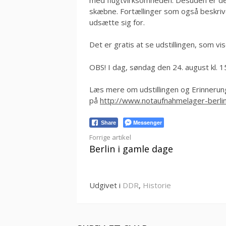
skæbne. Fortællinger som også beskriv
udsætte sig for.
Det er gratis at se udstillingen, som vise
OBS! I dag, søndag den 24. august kl. 15
Læs mere om udstillingen og Erinneru
på
http://www.notaufnahmelager-berlin
Messenger
Share
Læs
Forrige artikel
Berlin i gamle dage
videre
Udgivet i
DDR
,
Historie