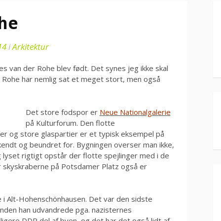
ohe
14
i
Arkitektur
ies van der Rohe blev født. Det synes jeg ikke skal
er Rohe har nemlig sat et meget stort, men også
Det store fodspor er
Neue Nationalgalerie
på Kulturforum. Den flotte
er og store glaspartier er et typisk eksempel på
kendt og beundret for. Bygningen overser man ikke,
lyset rigtigt opstår der flotte spejlinger med i de
hvor skyskraberne på Potsdamer Platz også er
 i Alt-Hohenschönhausen. Det var den sidste
inden han udvandrede pga. nazisternes
ligere DDR del af byen, og det har det også lidt af