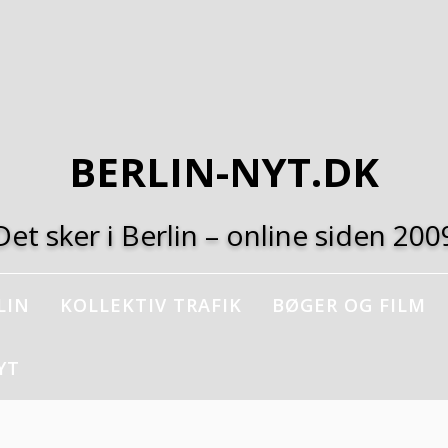
BERLIN-NYT.DK
Det sker i Berlin – online siden 200
LIN
KOLLEKTIV TRAFIK
BØGER OG FILM
YT