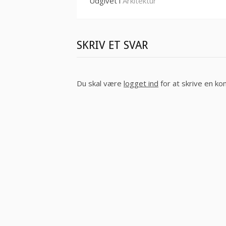
Udgivet i
Arkitektur
SKRIV ET SVAR
Du skal være
logget ind
for at skrive en k