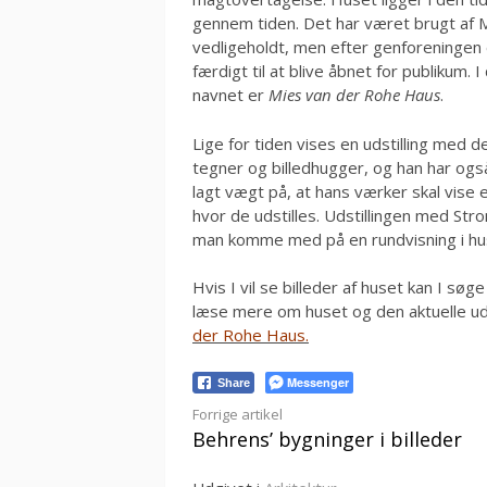
gennem tiden. Det har været brugt af Mi
vedligeholdt, men efter genforeningen 
færdigt til at blive åbnet for publikum. 
navnet er
Mies van der Rohe Haus
.
Lige for tiden vises en udstilling med 
tegner og billedhugger, og han har også 
lagt vægt på, at hans værker skal vise e
hvor de udstilles. Udstillingen med Strom
man komme med på en rundvisning i huse
Hvis I vil se billeder af huset kan I søge
læse mere om huset og den aktuelle udst
der Rohe Haus.
Messenger
Share
Læs
Forrige artikel
Behrens’ bygninger i billeder
videre