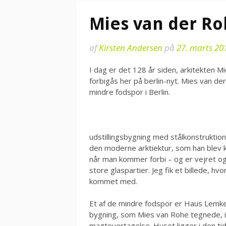
Mies van der R
af
Kirsten Andersen
på
27. marts 20
I dag er det 128 år siden, arkitekten M
forbigås her på berlin-nyt. Mies van d
mindre fodspor i Berlin.
udstillingsbygning med stålkonstruktion
den moderne arktiektur, som han blev 
når man kommer forbi – og er vejret og 
store glaspartier. Jeg fik et billede, 
kommet med.
Et af de mindre fodspor er Haus Lemke
bygning, som Mies van Rohe tegnede, 
magtovertagelse. Huset ligger i den tid