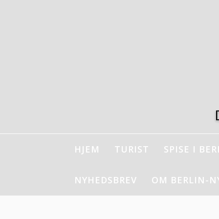
Spring
til
indhold
HJEM
TURIST
SPISE I BER
NYHEDSBREV
OM BERLIN-N