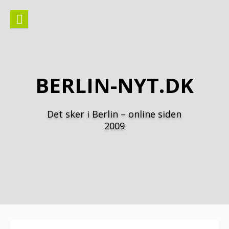
Spring
til
indhold
BERLIN-NYT.DK
Det sker i Berlin – online siden
2009