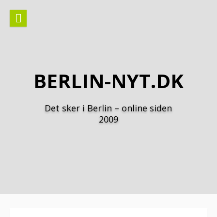
Spring
til
indhold
BERLIN-NYT.DK
Det sker i Berlin – online siden
2009