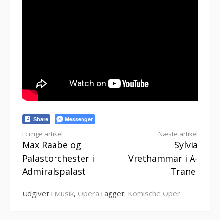
Messenger
Share
Læs
Forrige artikel
Næste artikel
Max Raabe og
Sylvia
videre
Palastorchester i
Vrethammar i A-
Admiralspalast
Trane
Udgivet i
Musik
,
Opera
Tagget:
Komische Oper