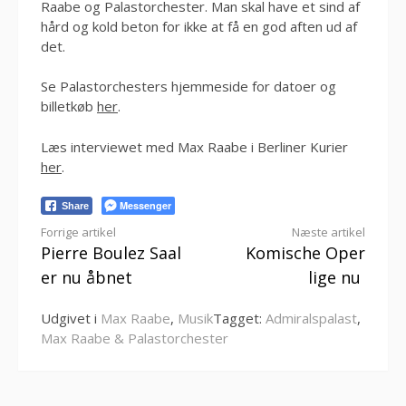
Raabe og Palastorchester. Man skal have et sind af
hård og kold beton for ikke at få en god aften ud af
det.
Se Palastorchesters hjemmeside for datoer og
billetkøb
her
.
Læs interviewet med Max Raabe i Berliner Kurier
her
.
Messenger
Share
Læs
Forrige artikel
Næste artikel
Pierre Boulez Saal
Komische Oper
videre
er nu åbnet
lige nu
Udgivet i
Max Raabe
,
Musik
Tagget:
Admiralspalast
,
Max Raabe & Palastorchester