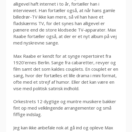
alligevel haft internet i to år, fortæller han i
interviewet. Han fortæller også, at når hans gamle
billedrør-TV ikke kan mere, så vil han have et
fladskærms TV, for det synes han alligevel er
pænere end de store klodsede TV-apparater. Max
Raabe fortæller også, at der er et nyt album på vej
med nyskrevne sange.
Max Raabe er kendt for at synge repertoiret fra
1920’ernes Berlin. Sange fra cabaretter, revyer og
film samt det som kaldes couplets. En couplet er en
sang, hvor der fortælles et lille drama i mini format,
ofte med et strejf af humor. Eller det kan være en
vise med politisk satirisk indhold.
Orkestrets 12 dygtige og muntre musikere bakker
fint op med velklingende arrangementer og små
fiffige indslag.
Jeg kan ikke anbefale nok at gå ind og opleve Max