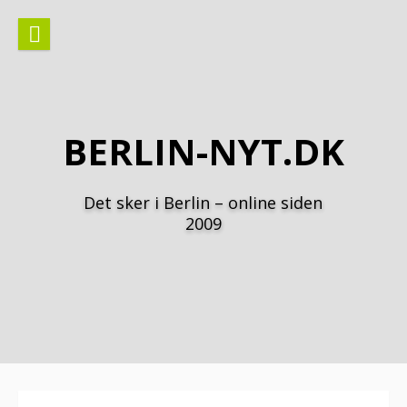
Spring
til
indhold
BERLIN-NYT.DK
Det sker i Berlin – online siden
2009