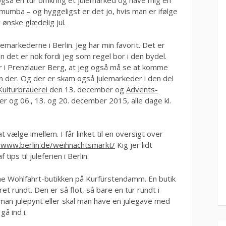
så også en tur omkring et julemarked og have mig en
mumba – og hyggeligst er det jo, hvis man er ifølge
nske glædelig jul.
emarkederne i Berlin. Jeg har min favorit. Det er
 det er nok fordi jeg som regel bor i den bydel.
er i Prenzlauer Berg, at jeg også må se at komme
n der. Og der er skam også julemarkeder i den del
Kulturbrauerei
den 13. december og
Advents-
 og 06., 13. og 20. december 2015, alle dage kl.
vælge imellem. I får linket til en oversigt over
//www.berlin.de/weihnachtsmarkt/
Kig jer lidt
ips til juleferien i Berlin.
e Wohlfahrt-butikken på Kurfürstendamm. En butik
t rundt. Den er så flot, så bare en tur rundt i
 man julepynt eller skal man have en julegave med
gå ind i.