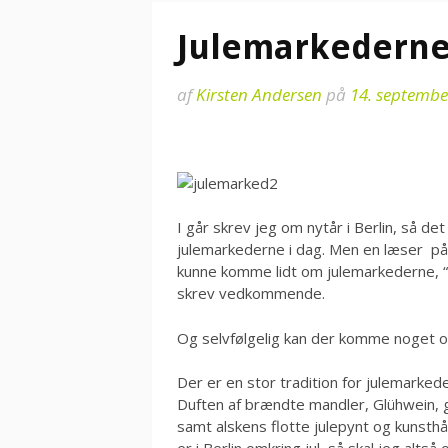
Julemarkederne 
af
Kirsten Andersen
på
14. septembe
I går skrev jeg om nytår i Berlin, så de
julemarkederne i dag. Men en læser på 
kunne komme lidt om julemarkederne, “for
skrev vedkommende.
Og selvfølgelig kan der komme noget om
Der er en stor tradition for julemarked
Duften af brændte mandler, Glühwein, 
samt alskens flotte julepynt og kunsth