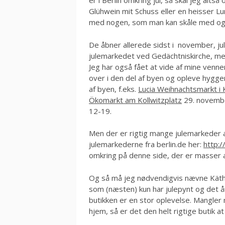
er i Berlin omkring jul, så skal jeg alt
Glühwein mit Schuss eller en heisser Lu
med nogen, som man kan skåle med og ø
De åbner allerede sidst i november, jul
julemarkedet ved Gedächtniskirche, men
Jeg har også fået at vide af mine venn
over i den del af byen og opleve hygge
af byen, f.eks.
Lucia Weihnachtsmarkt i 
Ökomarkt am Kollwitzplatz
29. november
12-19.
Men der er rigtig mange julemarkeder at 
julemarkederne fra berlin.de her:
http:
omkring på denne side, der er masser af t
Og så må jeg nødvendigvis nævne Käth
som (næsten) kun har julepynt og det åre
butikken er en stor oplevelse. Mangler
hjem, så er det den helt rigtige butik at 