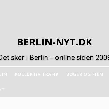
BERLIN-NYT.DK
Det sker i Berlin – online siden 200
LIN
KOLLEKTIV TRAFIK
BØGER OG FILM
YT