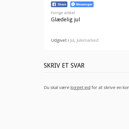
Messenger
Share
Læs
Forrige artikel
Glædelig jul
videre
Udgivet i
Jul
,
Julemarked
SKRIV ET SVAR
Du skal være
logget ind
for at skrive en k