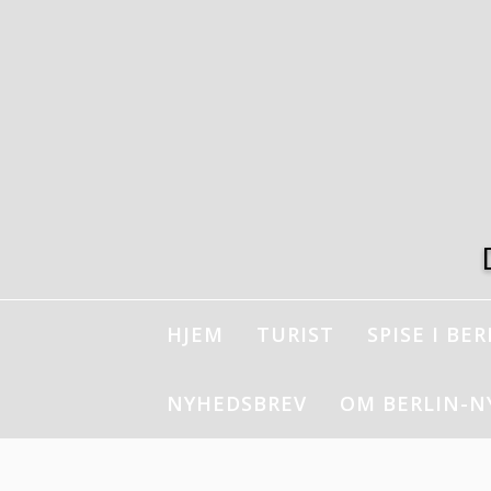
Spring
til
indhold
HJEM
TURIST
SPISE I BER
NYHEDSBREV
OM BERLIN-N