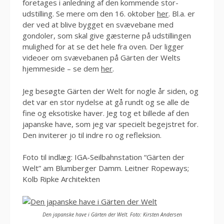
foretages i anledning af den kommende stor-
udstilling. Se mere om den 16. oktober
her
. Bl.a. er
der ved at blive bygget en svævebane med
gondoler, som skal give gæsterne på udstillingen
mulighed for at se det hele fra oven. Der ligger
videoer om svævebanen på Gärten der Welts
hjemmeside – se dem
her
.
Jeg besøgte Gärten der Welt for nogle år siden, og
det var en stor nydelse at gå rundt og se alle de
fine og eksotiske haver. Jeg tog et billede af den
japanske have, som jeg var specielt begejstret for.
Den inviterer jo til indre ro og refleksion.
Foto til indlæg: IGA-Seilbahnstation “Gärten der
Welt” am Blumberger Damm. Leitner Ropeways;
Kolb Ripke Architekten
Den japanske have i Gärten der Welt. Foto: Kirsten Andersen