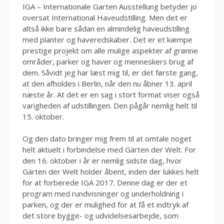
IGA – Internationale Garten Ausstellung betyder jo
oversat International Haveudstilling. Men det er
altså ikke bare sådan en almindelig haveudstilling
med planter og haveredskaber. Det er et kæmpe
prestige projekt om alle mulige aspekter af grønne
områder, parker og haver og menneskers brug af
dem. Såvidt jeg har læst mig til, er det første gang,
at den afholdes i Berlin, når den nu åbner 13. april
næste år. At det er en sag i stort format viser også
varigheden af udstillingen. Den pågår nemlig helt til
15. oktober.
Og den dato bringer mig frem til at omtale noget
helt aktuelt i forbindelse med Gärten der Welt. For
den 16. oktober i år er nemlig sidste dag, hvor
Gärten der Welt holder åbent, inden der lukkes helt
for at forberede IGA 2017. Denne dag er der et
program med rundvisninger og underholdning i
parken, og der er mulighed for at få et indtryk af
det store bygge- og udvidelsesarbejde, som