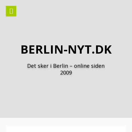
Spring
til
indhold
BERLIN-NYT.DK
Det sker i Berlin – online siden
2009