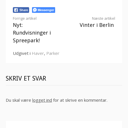
Messenger
Share
Læs
Forrige artikel
Næste artikel
Nyt:
Vinter i Berlin
videre
Rundvisninger i
Spreepark!
Udgivet i
Haver
,
Parker
SKRIV ET SVAR
Du skal være
logget ind
for at skrive en kommentar.