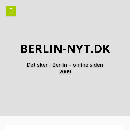
Spring
til
indhold
BERLIN-NYT.DK
Det sker i Berlin – online siden
2009