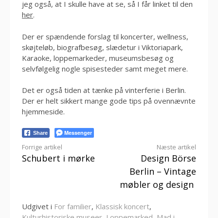
jeg også, at I skulle have at se, så I får linket til den
her
.
Der er spændende forslag til koncerter, wellness,
skøjteløb, biografbesøg, slædetur i Viktoriapark,
Karaoke, loppemarkeder, museumsbesøg og
selvfølgelig nogle spisesteder samt meget mere.
Det er også tiden at tænke på vinterferie i Berlin.
Der er helt sikkert mange gode tips på ovennævnte
hjemmeside.
Messenger
Share
Læs
Forrige artikel
Næste artikel
Schubert i mørke
Design Börse
videre
Berlin – Vintage
møbler og design
Udgivet i
For familier
,
Klassisk koncert
,
Kulturhistoriske museer
,
Loppemarked
,
Mad i