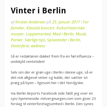
Vinter i Berlin
af
Kirsten Andersen
på
25. januar 2017
i
For
familier
,
Klassisk koncert
,
Kulturhistoriske
museer
,
Loppemarked
,
Mad i Berlin
,
Musik
,
Parker
,
Særlige tips
,
Spisesteder i Berlin
,
Vinterferie
,
wellness
Så er redaktøren dukket frem fra en fæl influenza –
undskyld ventetiden!
Selv om der er grøn uge i Berlin i denne uge, så er
det nok alligevel vinter og kulde, der sætter sit
præg på byen – ligesom her i det Nordjyske.
Via Berlin Airports Facebook side faldt jeg over en
sjov hjemmeside: mitvergnuegen.com som giver 23
forslag til vinterforetagsomhed i Berlin. Den synes