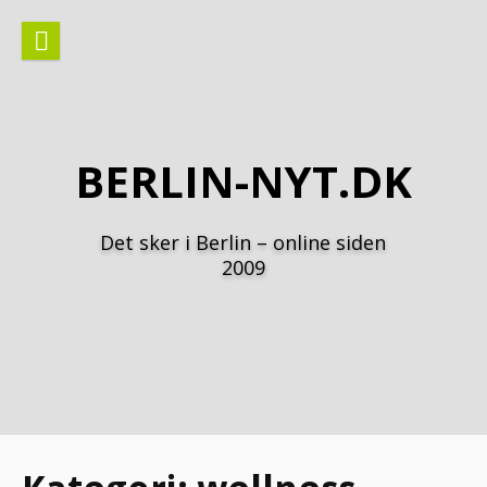
Spring
til
indhold
BERLIN-NYT.DK
Det sker i Berlin – online siden
2009