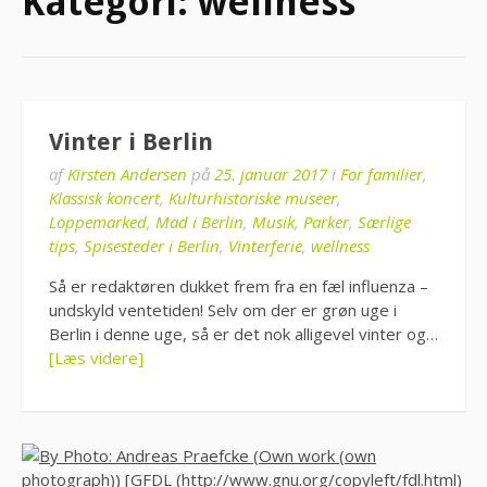
Kategori:
wellness
Vinter i Berlin
af
Kirsten Andersen
på
25. januar 2017
i
For familier
,
Klassisk koncert
,
Kulturhistoriske museer
,
Loppemarked
,
Mad i Berlin
,
Musik
,
Parker
,
Særlige
tips
,
Spisesteder i Berlin
,
Vinterferie
,
wellness
Så er redaktøren dukket frem fra en fæl influenza –
undskyld ventetiden! Selv om der er grøn uge i
Berlin i denne uge, så er det nok alligevel vinter og…
[Læs videre]