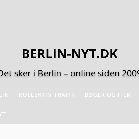
BERLIN-NYT.DK
Det sker i Berlin – online siden 200
LIN
KOLLEKTIV TRAFIK
BØGER OG FILM
YT