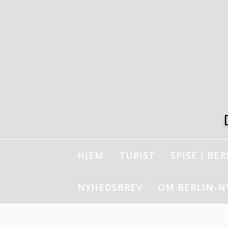
Spring
til
indhold
HJEM
TURIST
SPISE I BER
NYHEDSBREV
OM BERLIN-N