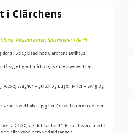
t i Clärchens
i
Musik
,
Restauranter
,
Spisesteder i Berlin
og dans i Spiegelsaal hos Clärchens Ballhaus.
 få sig et godt måltid og samle kræfter til at
j, Alexej Wagner – guitar og Eugen Miller – sang og
-traditionel balsal. Jeg har fortalt historien om den
der kl. 21.30, og det koster 11 Euro at være med. I
us.de
eller købe dem ved indgangen.