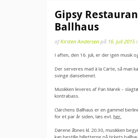
Gipsy Restauran
Ballhaus
af
Kirsten Andersen
på
16. juli 2015
I aften, den 16. juli, er der igen musik 
Der serveres mad à la Carte, så man kan
svinge dansebenet.
Musikken leveres af Pan Marek – slagtø
kontrabass.
Clärchens Ballhaus er en gammel berliner
for et par år siden, læs evt.
her.
Dørene åbnes kl. 20.30, musikken begyn
kan bestille billetterne på
tickets.ballha