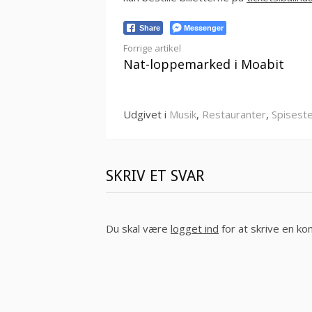
Messenger
Share
Læs
Forrige artikel
Nat-loppemarked i Moabit
videre
Udgivet i
Musik
,
Restauranter
,
Spiseste
SKRIV ET SVAR
Du skal være
logget ind
for at skrive en k