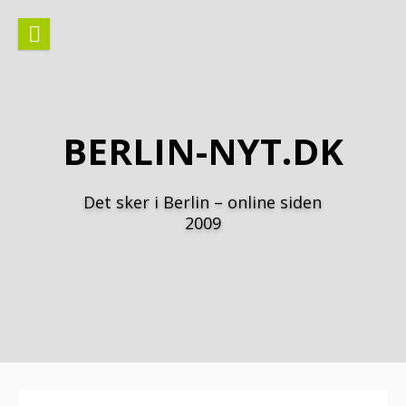
Spring
til
indhold
BERLIN-NYT.DK
Det sker i Berlin – online siden
2009