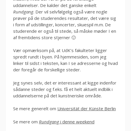
uddannelser. De kalder det ganske enkelt
Rundgang
. Der vil selvfølgelig også være nogle
prøver på de studerendes resultater, det være sig
i form af udstillinger, koncerter, skuespil m.m. De
studerende er også til stede, så måske møder I en
af fremtidens store stjerner 🙂
Vær opmærksom på, at UdK’s fakulteter ligger
spredt rundt i byen. På hjemmesiden, som jeg
linker til sidst i teksten, kan I se adresserne og hvad
der foregår de forskellige steder.
Jeg synes selv, det er interessant at kigge indenfor
sådanne steder og f.eks. få et helt aktuelt indblik i
uddannelserne på det kunstneriske område.
Se mere generelt om
Universität der Künste Berlin
Se mere om
Rundgang
i denne weekend