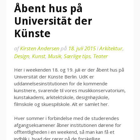
Åbent hus på
Universität der
Künste
af
Kirsten Andersen
på
18. juli 2015
i
Arkitektur
,
Design
,
Kunst
,
Musik
,
Særlige tips
,
Teater
Her i weekenden 18. og 19. juli er der åbent hus på
Universität der Künste Berlin. UdK er
uddannelsesinstitutionen for de kommende
kunstnere, svarende til vores musikkonservatorium,
kunstakademi, arkitektskole, designhøjskole,
filmskole og skuespilskole. Alt er samlet her.
Hver sommer i forbindelse med de studerendes
afgangseksamener åbner institutionen dørene for
offtentligheden i en weekend, så man kan få et
indblik i, hvad der rører på de forskellige