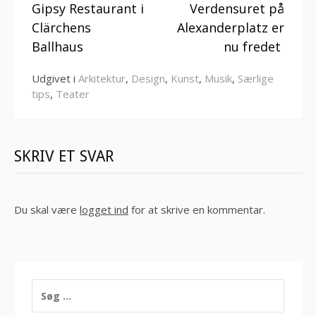
Gipsy Restaurant i
Verdensuret på
videre
Clärchens
Alexanderplatz er
Ballhaus
nu fredet
Udgivet i
Arkitektur
,
Design
,
Kunst
,
Musik
,
Særlige
tips
,
Teater
SKRIV ET SVAR
Du skal være
logget ind
for at skrive en kommentar.
SØG
EFTER: