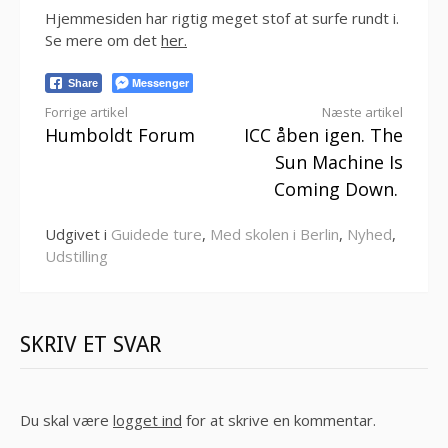
Hjemmesiden har rigtig meget stof at surfe rundt i.
Se mere om det
her.
Messenger
Share
Læs
Forrige artikel
Næste artikel
Humboldt Forum
ICC åben igen. The
videre
Sun Machine Is
Coming Down.
Udgivet i
Guidede ture
,
Med skolen i Berlin
,
Nyhed
,
Udstilling
SKRIV ET SVAR
Du skal være
logget ind
for at skrive en kommentar.