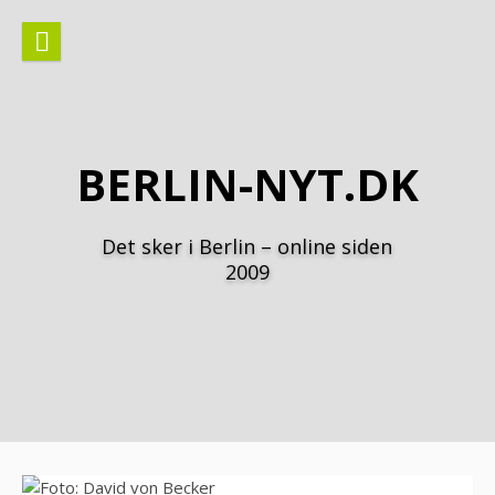
Spring
til
indhold
BERLIN-NYT.DK
Det sker i Berlin – online siden
2009