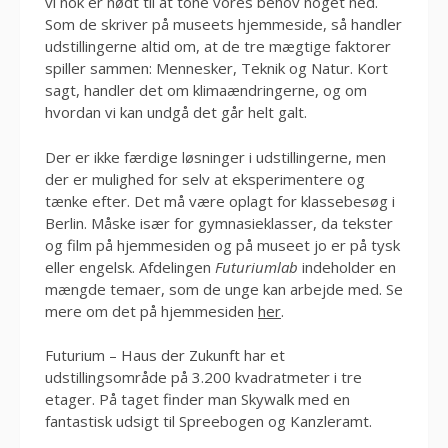
vi nok er nødt til at tone vores behov noget ned.
Som de skriver på museets hjemmeside, så handler
udstillingerne altid om, at de tre mægtige faktorer
spiller sammen: Mennesker, Teknik og Natur. Kort
sagt, handler det om klimaændringerne, og om
hvordan vi kan undgå det går helt galt.
Der er ikke færdige løsninger i udstillingerne, men
der er mulighed for selv at eksperimentere og
tænke efter. Det må være oplagt for klassebesøg i
Berlin. Måske især for gymnasieklasser, da tekster
og film på hjemmesiden og på museet jo er på tysk
eller engelsk. Afdelingen
Futuriumlab
indeholder en
mængde temaer, som de unge kan arbejde med. Se
mere om det på hjemmesiden
her
.
Futurium – Haus der Zukunft har et
udstillingsområde på 3.200 kvadratmeter i tre
etager. På taget finder man Skywalk med en
fantastisk udsigt til Spreebogen og Kanzleramt.