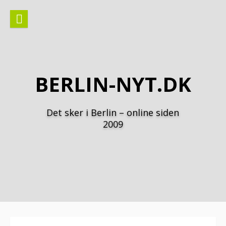
Spring
til
indhold
BERLIN-NYT.DK
Det sker i Berlin – online siden
2009