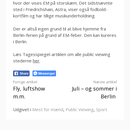
hvor der vises EM på storskæm. Det sidstnævnte
sted i Friedrichshain, Astra, viser også fodbold-
kortfilm og har tillige musikunderholdning.
Der er altså ingen grund til at blive hjemme fra
Berlin-ferien på grund af EM-feber. Den kan kureres
i Berlin.
Læs Tagesspiegel-artiklen om alle public viewing
stederne
her
.
Messenger
Share
Læs
Forrige artikel
Næste artikel
Fly, luftshow
Juli – og sommer i
videre
m.m.
Berlin
Udgivet i
Mest for mænd
,
Public Viewing
,
Sport