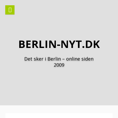
Spring
til
indhold
BERLIN-NYT.DK
Det sker i Berlin – online siden
2009