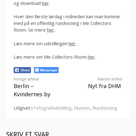
og download
her
.
Hver den første lørdag i måneden kan man komme
med på en offentlig rundvisning i Me Collectors
Room. Se mere
her
.
Læs mere om udstillingen
her
Læs mere om Me Collectors Room
her
.
Messenger
Share
Læs
Forrige artikel
Næste artikel
Berlin –
Nyt fra DHM
videre
Kvindernes by
Udgivet i
Fotografiudstilling
,
Museer
,
Rundvisning
SKRIV ET SVAR