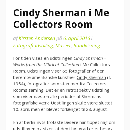
Cindy Sherman i Me
Collectors Room
af
Kirsten Andersen
på
6. april 2016
i
Fotografiudstilling
,
Museer
,
Rundvisning
For tiden vises en udstillingen
Cindy Sherman –
Works from the Ulbricht Collection
i Me Collectors
Room. Udstillingen viser 65 fotografier af den
berømte amerikanske kunstner
Cindy Sherman
(f.
1954), fotografier som stammer fra Collectors
Rooms samling. Det er en retrospektiv udstilling,
som viser næsten alle perioder af Shermans
fotografiske værk. Udstillingen skulle være sluttet
10. april, men er blevet forlænget til 28. august.
En af berlin-nyts trofaste læsere har tippet mig om
udstillingen og siger, at den i høj grad er et besøg