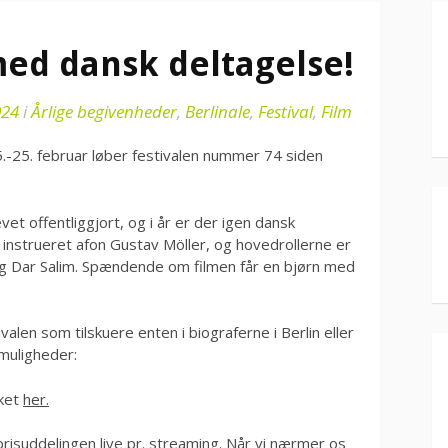
med dansk deltagelse!
024
i
Årlige begivenheder
,
Berlinale
,
Festival
,
Film
15.-25. februar løber festivalen nummer 74 siden
et offentliggjort, og i år er der igen dansk
 instrueret af
on Gustav Möller, og hovedrollerne er
og Dar Salim. Spændende om filmen får en bjørn med
tivalen som tilskuere enten i biograferne i Berlin eller
 muligheder:
nket
her.
risuddelingen live pr. streaming. Når vi nærmer os