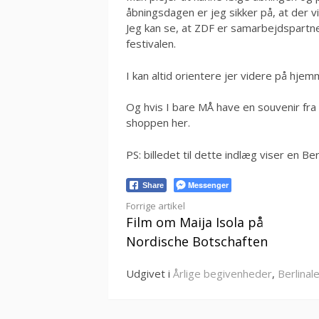
åbningsdagen er jeg sikker på, at der v
Jeg kan se, at ZDF er samarbejdspartner
festivalen.
I kan altid orientere jer videre på hje
Og hvis I bare MÅ have en souvenir fra 
shoppen her.
PS: billedet til dette indlæg viser en Ber
Messenger
Share
Læs
Forrige artikel
Film om Maija Isola på
videre
Nordische Botschaften
Udgivet i
Årlige begivenheder
,
Berlinal