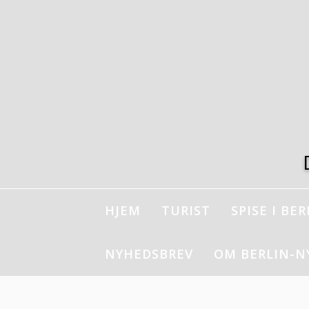
Spring
til
indhold
HJEM
TURIST
SPISE I BER
NYHEDSBREV
OM BERLIN-N