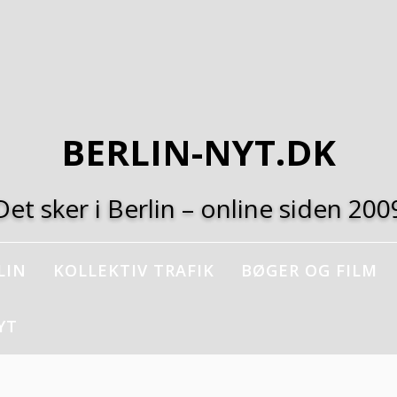
BERLIN-NYT.DK
Det sker i Berlin – online siden 200
LIN
KOLLEKTIV TRAFIK
BØGER OG FILM
YT