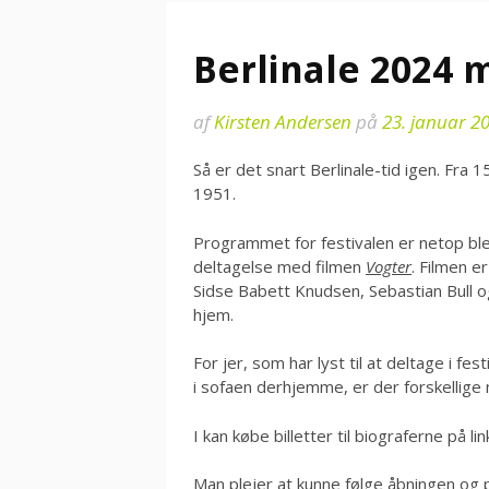
Berlinale 2024 
af
Kirsten Andersen
på
23. januar 2
Så er det snart Berlinale-tid igen. Fra 
1951.
Programmet for festivalen er netop blev
deltagelse med filmen
Vogter
. Filmen er
Sidse Babett Knudsen, Sebastian Bull 
hjem.
For jer, som har lyst til at deltage i fes
i sofaen derhjemme, er der forskellige
I kan købe billetter til biograferne på li
Man plejer at kunne følge åbningen og p