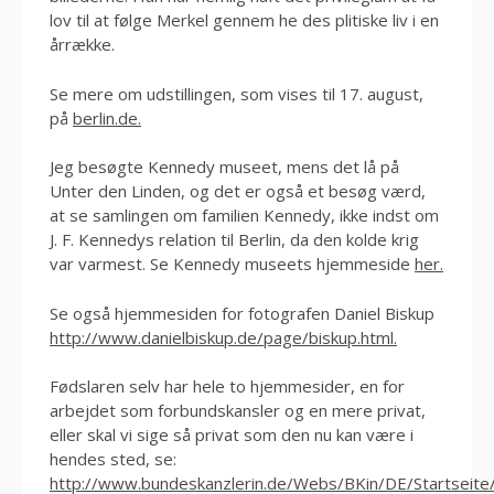
lov til at følge Merkel gennem he des plitiske liv i en
årrække.
Se mere om udstillingen, som vises til 17. august,
på
berlin.de.
Jeg besøgte Kennedy museet, mens det lå på
Unter den Linden, og det er også et besøg værd,
at se samlingen om familien Kennedy, ikke indst om
J. F. Kennedys relation til Berlin, da den kolde krig
var varmest. Se Kennedy museets hjemmeside
her.
Se også hjemmesiden for fotografen Daniel Biskup
http://www.danielbiskup.de/page/biskup.html.
Fødslaren selv har hele to hjemmesider, en for
arbejdet som forbundskansler og en mere privat,
eller skal vi sige så privat som den nu kan være i
hendes sted, se:
http://www.bundeskanzlerin.de/Webs/BKin/DE/Startseite/