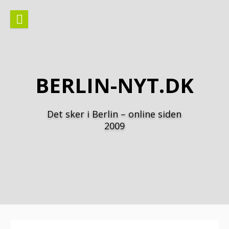
Spring
til
indhold
BERLIN-NYT.DK
Det sker i Berlin – online siden
2009