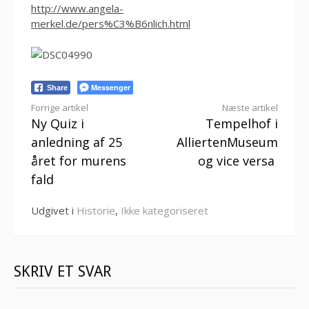
http://www.angela-
merkel.de/pers%C3%B6nlich.html
Messenger
Share
Læs
Forrige artikel
Næste artikel
Ny Quiz i
Tempelhof i
videre
anledning af 25
AlliertenMuseum
året for murens
og vice versa
fald
Udgivet i
Historie
,
Ikke kategoriseret
SKRIV ET SVAR