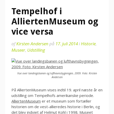
Tempelhof i
AlliertenMuseum og
vice versa
af
Kirsten Andersen
på
17. juli 2014
i
Historie
,
Museer
,
Udstilling
Vue over landingsbanen og lufthavnsbygningen, 2009. Foto: Kirsten
Andersen
På AlliertenMuseum vises indtil 19. april næste år en
udstilling om Tempelhofs amerikanske periode.
AlliertenMuseum
er et museum som fortæller
historien om de vest-allieredes historie i Berlin, og
det blev indviet af Helmut Kohl i 1998. Museet