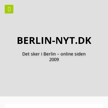
Spring
til
indhold
BERLIN-NYT.DK
Det sker i Berlin – online siden
2009