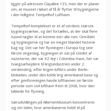
ligger på adressen Clayallee 135, men der er planer
om, at museet i løbet af få år flytter til bygningerne
i den tidligere Tempelhof Lufthavn.
Tempelhof-komplekset er et af verdens største
bygningsværker, og det fortælles, at der skal flere
tusind nøgler til at komme ind i alle rum. Området
og bygningerne og har en meget blandet historie
bag sig. Det var her flyvningen i Europa tog sine
første vingeslag, bygningen er sat på stedet af
nazisterne, der var KZ-lejr i Colombia Haus, her var
tvangsarbejdere til krigsindustrien under 2.
verdenskrig, efter krigen luftbro under Berlin-
blokaden, under den kolde krig amerikansk base og
efter genforeningen havde lufthavnen sin første
periode som civil lufthavn frem til 2008, hvor den
lukkede for flyvning.
Særudstillingen på AlliertenMuseum koncentrerer
sig om tiden, hvor amerikanerne holdt til på