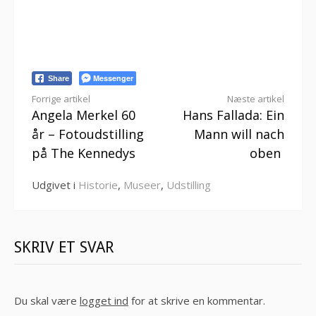
Messenger
Share
Læs
Forrige artikel
Næste artikel
Angela Merkel 60
Hans Fallada: Ein
videre
år – Fotoudstilling
Mann will nach
på The Kennedys
oben
Udgivet i
Historie
,
Museer
,
Udstilling
SKRIV ET SVAR
Du skal være
logget ind
for at skrive en kommentar.