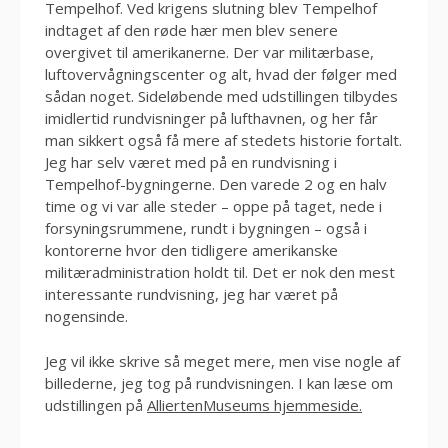
Tempelhof. Ved krigens slutning blev Tempelhof
indtaget af den røde hær men blev senere
overgivet til amerikanerne. Der var militærbase,
luftovervågningscenter og alt, hvad der følger med
sådan noget. Sideløbende med udstillingen tilbydes
imidlertid rundvisninger på lufthavnen, og her får
man sikkert også få mere af stedets historie fortalt.
Jeg har selv været med på en rundvisning i
Tempelhof-bygningerne. Den varede 2 og en halv
time og vi var alle steder – oppe på taget, nede i
forsyningsrummene, rundt i bygningen – også i
kontorerne hvor den tidligere amerikanske
militæradministration holdt til. Det er nok den mest
interessante rundvisning, jeg har været på
nogensinde.
Jeg vil ikke skrive så meget mere, men vise nogle af
billederne, jeg tog på rundvisningen. I kan læse om
udstillingen på
AlliertenMuseums hjemmeside.