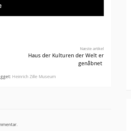
Næste artikel
Haus der Kulturen der Welt er
genåbnet
gget:
Heinrich Zille Museum
ommentar.