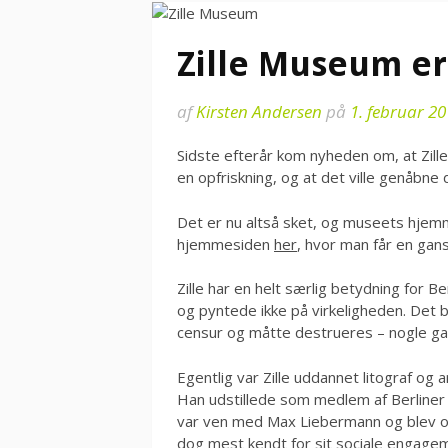
Zille Museum e
af
Kirsten Andersen
på
1. februar 2
Sidste efterår kom nyheden om, at Zill
en opfriskning, og at det ville genåbne d
Det er nu altså sket, og museets hjemme
hjemmesiden
her
, hvor man får en gan
Zille har en helt særlig betydning for B
og pyntede ikke på virkeligheden. Det b
censur og måtte destrueres – nogle gan
Egentlig var Zille uddannet litograf og 
Han udstillede som medlem af Berliner 
var ven med Max Liebermann og blev og
dog mest kendt for sit sociale engagemen