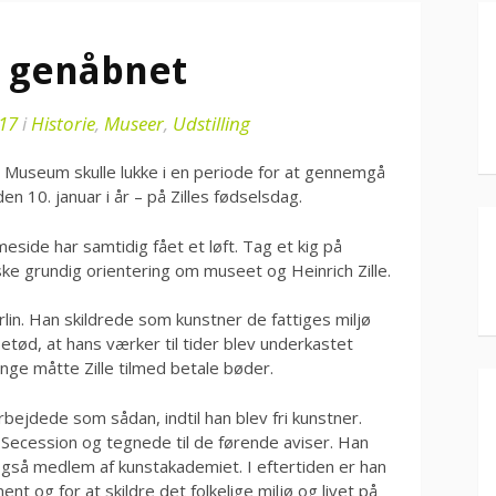
r genåbnet
017
i
Historie
,
Museer
,
Udstilling
e Museum skulle lukke i en periode for at gennemgå
en 10. januar i år – på Zilles fødselsdag.
side har samtidig fået et løft. Tag et kig på
ske grundig orientering om museet og Heinrich Zille.
erlin. Han skildrede som kunstner de fattiges miljø
etød, at hans værker til tider blev underkastet
ge måtte Zille tilmed betale bøder.
arbejdede som sådan, indtil han blev fri kunstner.
Secession og tegnede til de førende aviser. Han
så medlem af kunstakademiet. I eftertiden er han
t og for at skildre det folkelige miljø og livet på