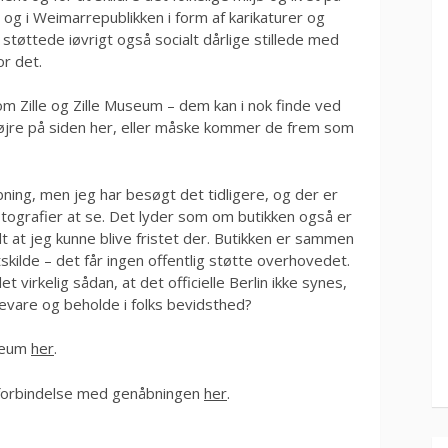
 og i Weimarrepublikken i form af karikaturer og
 støttede iøvrigt også socialt dårlige stillede med
or det.
 om Zille og Zille Museum – dem kan i nok finde ved
l højre på siden her, eller måske kommer de frem som
ning, men jeg har besøgt det tidligere, og der er
tografier at se. Det lyder som om butikken også er
dt at jeg kunne blive fristet der. Butikken er sammen
ilde – det får ingen offentlig støtte overhovedet.
t virkelig sådan, at det officielle Berlin ikke synes,
 bevare og beholde i folks bevidsthed?
seum
her
.
i forbindelse med genåbningen
her
.