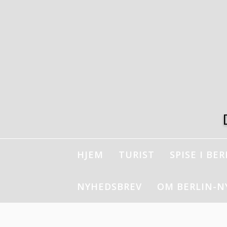
Spring
til
indhold
HJEM
TURIST
SPISE I BER
NYHEDSBREV
OM BERLIN-N