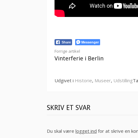
Messenger
Share
Læs
Forrige artikel
Vinterferie i Berlin
videre
Udgivet i
Historie
,
Museer
,
Udstilling
Ta
SKRIV ET SVAR
Du skal være
logget ind
for at skrive en k