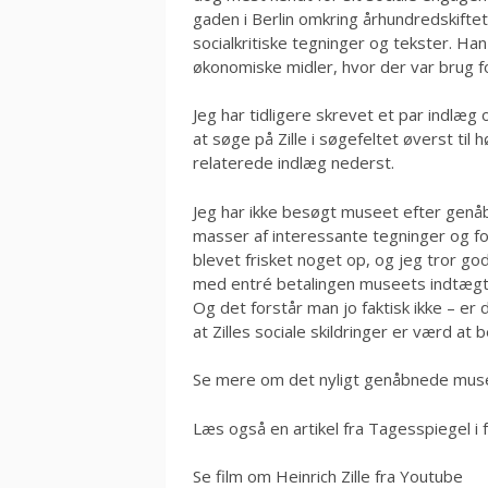
gaden i Berlin omkring århundredskiftet
socialkritiske tegninger og tekster. Han
økonomiske midler, hvor der var brug f
Jeg har tidligere skrevet et par indlæg
at søge på Zille i søgefeltet øverst ti
relaterede indlæg nederst.
Jeg har ikke besøgt museet efter genåb
masser af interessante tegninger og fo
blevet frisket noget op, og jeg tror go
med entré betalingen museets indtægtsk
Og det forstår man jo faktisk ikke – er de
at Zilles sociale skildringer er værd at
Se mere om det nyligt genåbnede mu
Læs også en artikel fra Tagesspiegel 
Se film om Heinrich Zille fra Youtube