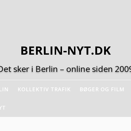
BERLIN-NYT.DK
Det sker i Berlin – online siden 200
LIN
KOLLEKTIV TRAFIK
BØGER OG FILM
YT