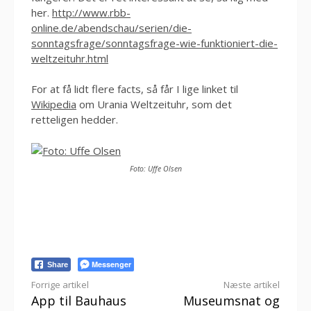
her.
http://www.rbb-
online.de/abendschau/serien/die-
sonntagsfrage/sonntagsfrage-wie-funktioniert-die-
weltzeituhr.html
For at få lidt flere facts, så får I lige linket til
Wikipedia
om Urania Weltzeituhr, som det
retteligen hedder.
Foto: Uffe Olsen
Messenger
Share
Læs
Forrige artikel
Næste artikel
App til Bauhaus
Museumsnat og