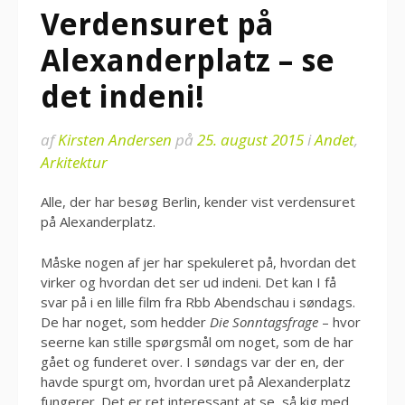
Verdensuret på
Alexanderplatz – se
det indeni!
af
Kirsten Andersen
på
25. august 2015
i
Andet
,
Arkitektur
Alle, der har besøg Berlin, kender vist verdensuret
på Alexanderplatz.
Måske nogen af jer har spekuleret på, hvordan det
virker og hvordan det ser ud indeni. Det kan I få
svar på i en lille film fra Rbb Abendschau i søndags.
De har noget, som hedder
Die Sonntagsfrage
– hvor
seerne kan stille spørgsmål om noget, som de har
gået og funderet over. I søndags var der en, der
havde spurgt om, hvordan uret på Alexanderplatz
fungerer. Det er ret interessant at se, så kig med