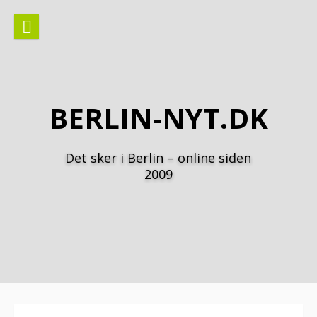
Spring
til
indhold
BERLIN-NYT.DK
Det sker i Berlin – online siden
2009