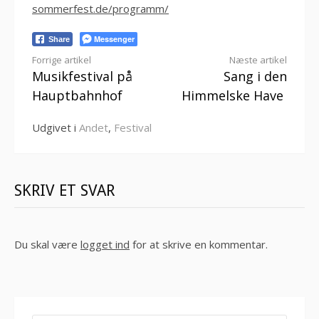
sommerfest.de/programm/
Messenger
Share
Læs
Forrige artikel
Næste artikel
Musikfestival på
Sang i den
videre
Hauptbahnhof
Himmelske Have
Udgivet i
Andet
,
Festival
SKRIV ET SVAR
Du skal være
logget ind
for at skrive en kommentar.