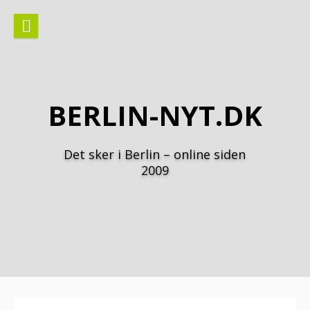
Spring
til
indhold
BERLIN-NYT.DK
Det sker i Berlin – online siden
2009