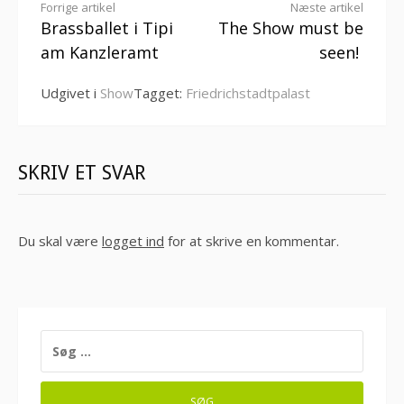
Læs
Forrige artikel
Næste artikel
Brassballet i Tipi
The Show must be
videre
am Kanzleramt
seen!
Udgivet i
Show
Tagget:
Friedrichstadtpalast
SKRIV ET SVAR
Du skal være
logget ind
for at skrive en kommentar.
SØG
EFTER: