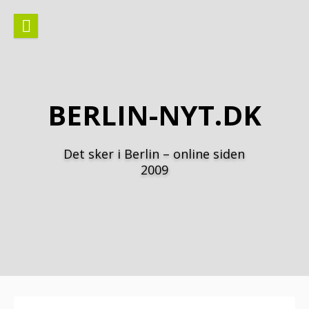
Spring
til
indhold
BERLIN-NYT.DK
Det sker i Berlin – online siden
2009