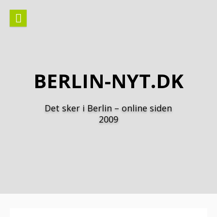
Spring
til
indhold
BERLIN-NYT.DK
Det sker i Berlin – online siden
2009