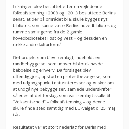
Lukningen blev besluttet efter en vejledende
folkeafstemning i 2008 og i 2013 besluttede Berlins
senat, at der på området bl.a. skulle bygges nyt
bibliotek, som kunne være Berlins hovedbibliotek og
rumme samlingerne fra de 2 gamle
hovedbiblioteket i øst og vest – og desuden en
række andre kulturformål.
Det projekt som blev fremlagt, indeholdt en
randbebyggelse, som udover bibliotek havde
beboelse og erhverv. Da forslaget blev
offentliggjort, opstod en protestbevægelse, som
med udgangspunkt i naturinteresser og ønsker om
at undgå nye bebyggelser, samlede underskrifter,
således at det forslag, som var fremlagt skulle til
”Volksentscheid” – folkeafstemning – og denne
skulle finde sted samtidig med EU-valget d. 25. maj
i år.
Resultatet var et stort nederlag for Berlin med