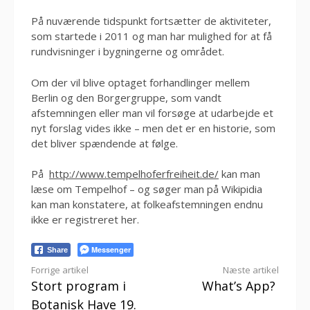
På nuværende tidspunkt fortsætter de aktiviteter,
som startede i 2011 og man har mulighed for at få
rundvisninger i bygningerne og området.
Om der vil blive optaget forhandlinger mellem
Berlin og den Borgergruppe, som vandt
afstemningen eller man vil forsøge at udarbejde et
nyt forslag vides ikke – men det er en historie, som
det bliver spændende at følge.
På
http://www.tempelhoferfreiheit.de/
kan man
læse om Tempelhof – og søger man på Wikipidia
kan man konstatere, at folkeafstemningen endnu
ikke er registreret her.
Messenger
Share
Læs
Forrige artikel
Næste artikel
Stort program i
What’s App?
videre
Botanisk Have 19.