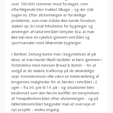
over 700.000 stemmer imod forslaget, som
efterfølgende blev trukket tilbage – og der står
sagen nu. Efter afstemningen er forskellige
problemer, som man måske ikke havde forudset,
dukket op. En total friholdelse for bygninger og
ændringer af naturområdet betyder bl.a. at man
ikke kan lave en cykelsti igennem området og
sportsarealer med tilhørende bygninger.
I Berliner Zeitung kunne man i begyndelsen af juli
læse, at man havde tilladt lastbiler at køre igennem i
forbindelse med messen Bread & Butter – for at
undgå at de skabte trafikstop på de almindelige
veje. Konsekvensen ville være en indskrænkning af
brugernes muligheder for at færdes i området i 2
uger – fra 30. juni til 14. juli – og situationen blev
beskrevet som den første konflikt om benyttelsen
af Tempelhofområdet efter afstemningen – og på
biblioteksområdet begynder man at overveje et
nyt projekt – endnu engang.