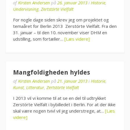
af
Kirsten Andersen
på
26. januar 2013
i
Historie
,
Undervisning
,
Zertstörte Vielfalt
For nogle dage siden skrev jeg om projektet og
temaåret for Berlin 2013 Zerstörte Vielfalt. Fra den
31. januar – til den 10. november viser DHM en
udstilling, som fortæller…
[Læs videre]
Mangfoldigheden hyldes
af
Kirsten Andersen
på
21. januar 2013
i
Historie
,
Kunst
,
Litteratur
,
Zertstörte Vielfalt
I 2013 vil vi komme til at se en del til udtrykket
Zerstörte Vielfalt i bybilledet i Berlin. For at der ikke
skal være nogen tvivl vil jeg understrege, at…
[Læs
videre]