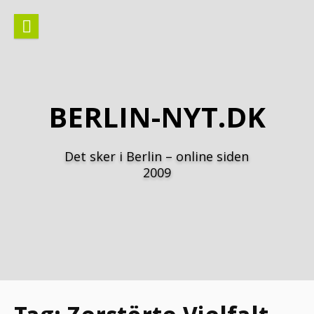
Spring
til
indhold
BERLIN-NYT.DK
Det sker i Berlin – online siden
2009