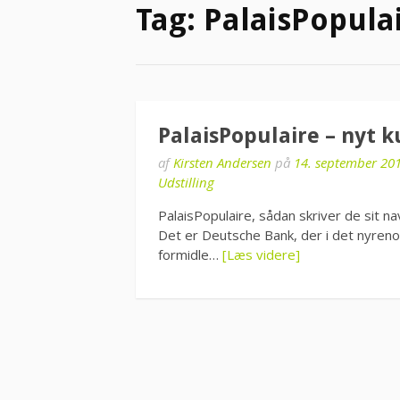
Tag:
PalaisPopula
PalaisPopulaire – nyt ku
af
Kirsten Andersen
på
14. september 20
Udstilling
PalaisPopulaire, sådan skriver de sit n
Det er Deutsche Bank, der i det nyreno
formidle…
[Læs videre]