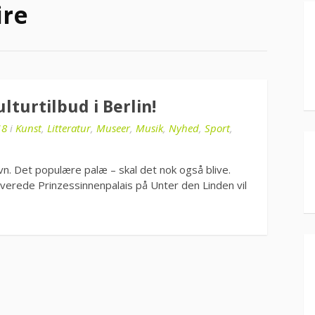
ire
lturtilbud i Berlin!
18
i
Kunst
,
Litteratur
,
Museer
,
Musik
,
Nyhed
,
Sport
,
avn. Det populære palæ – skal det nok også blive.
verede Prinzessinnenpalais på Unter den Linden vil