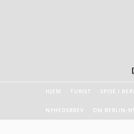
Spring
til
indhold
HJEM
TURIST
SPISE I BER
NYHEDSBREV
OM BERLIN-N