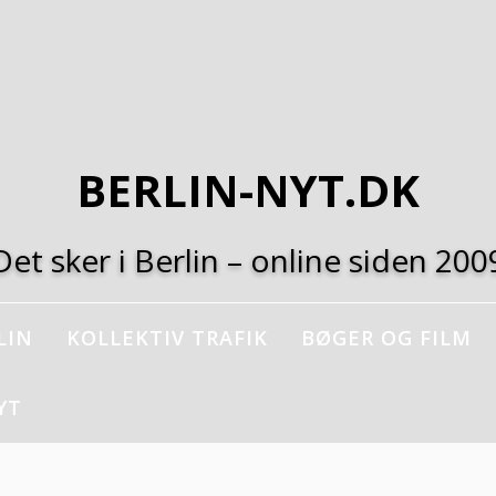
BERLIN-NYT.DK
Det sker i Berlin – online siden 200
LIN
KOLLEKTIV TRAFIK
BØGER OG FILM
YT