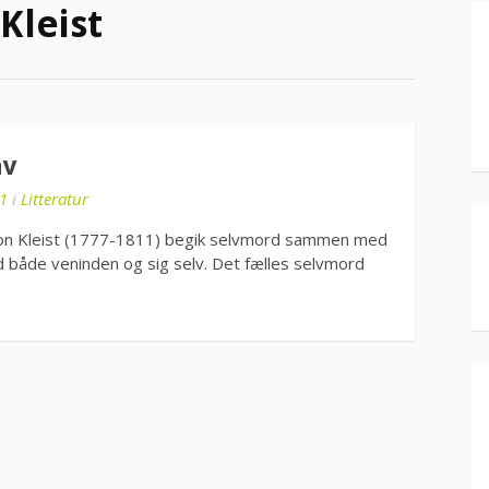
Kleist
av
1
i
Litteratur
h von Kleist (1777-1811) begik selvmord sammen med
ød både veninden og sig selv. Det fælles selvmord