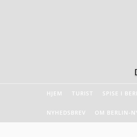
Spring
til
indhold
HJEM
TURIST
SPISE I BER
NYHEDSBREV
OM BERLIN-N