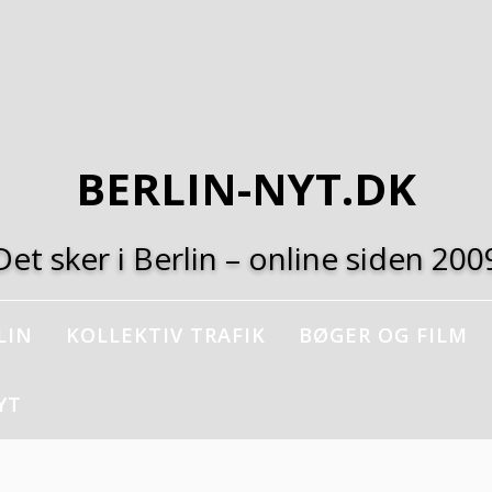
BERLIN-NYT.DK
Det sker i Berlin – online siden 200
LIN
KOLLEKTIV TRAFIK
BØGER OG FILM
YT