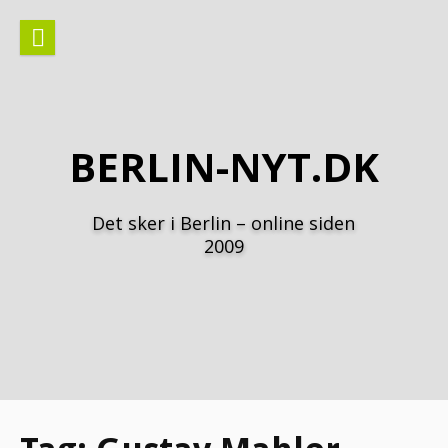
Spring
til
indhold
BERLIN-NYT.DK
Det sker i Berlin – online siden
2009