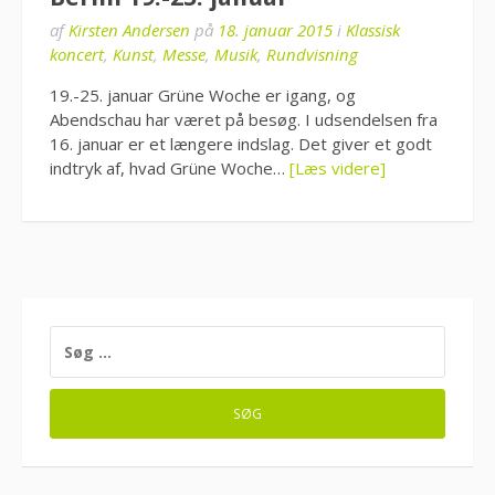
af
Kirsten Andersen
på
18. januar 2015
i
Klassisk
koncert
,
Kunst
,
Messe
,
Musik
,
Rundvisning
19.-25. januar Grüne Woche er igang, og
Abendschau har været på besøg. I udsendelsen fra
16. januar er et længere indslag. Det giver et godt
indtryk af, hvad Grüne Woche…
[Læs videre]
SØG
EFTER: