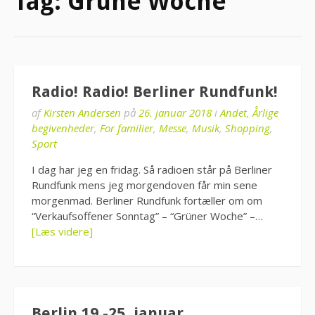
Tag:
Grüne Woche
Radio! Radio! Berliner Rundfunk!
af
Kirsten Andersen
på
26. januar 2018
i
Andet
,
Årlige
begivenheder
,
For familier
,
Messe
,
Musik
,
Shopping
,
Sport
I dag har jeg en fridag. Så radioen står på Berliner
Rundfunk mens jeg morgendoven får min sene
morgenmad. Berliner Rundfunk fortæller om om
“Verkaufsoffener Sonntag” – “Grüner Woche” –…
[Læs videre]
Berlin 19.-25. januar