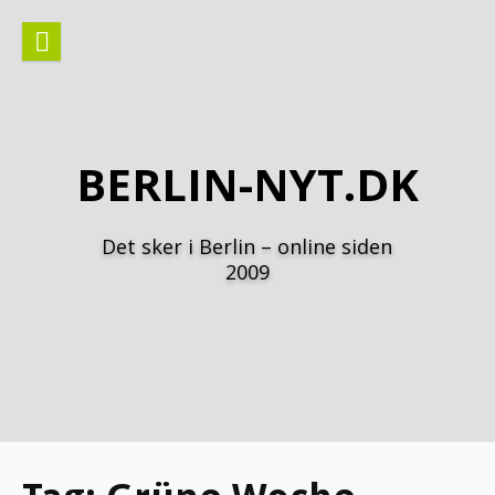
Spring
til
indhold
BERLIN-NYT.DK
Det sker i Berlin – online siden
2009