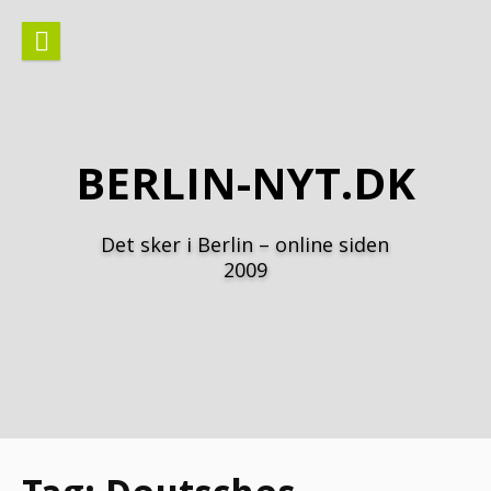
Spring
til
indhold
BERLIN-NYT.DK
Det sker i Berlin – online siden
2009