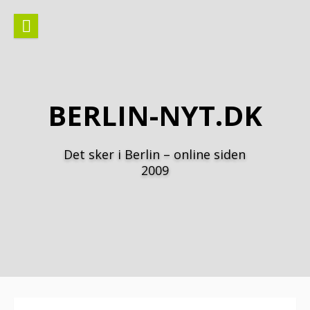
Spring
til
indhold
BERLIN-NYT.DK
Det sker i Berlin – online siden
2009