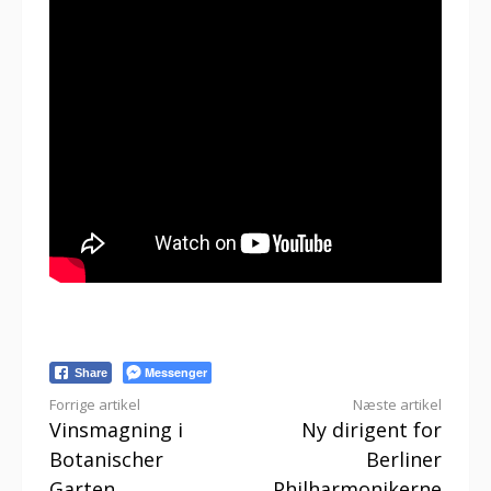
Messenger
Share
Læs
Forrige artikel
Næste artikel
Vinsmagning i
Ny dirigent for
videre
Botanischer
Berliner
Garten
Philharmonikerne