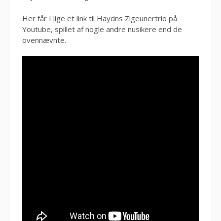
Her får I lige et link til Haydns Zigeunertrio på
Youtube, spillet af nogle andre nusikere end de
ovennævnte.