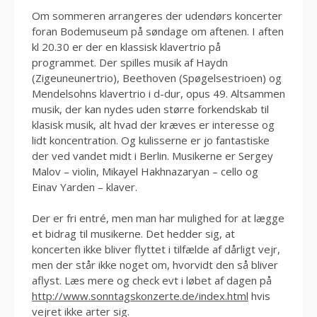
Om sommeren arrangeres der udendørs koncerter
foran Bodemuseum på søndage om aftenen. I aften
kl 20.30 er der en klassisk klavertrio på
programmet. Der spilles musik af Haydn
(Zigeuneunertrio), Beethoven (Spøgelsestrioen) og
Mendelsohns klavertrio i d-dur, opus 49. Altsammen
musik, der kan nydes uden større forkendskab til
klasisk musik, alt hvad der kræves er interesse og
lidt koncentration. Og kulisserne er jo fantastiske
der ved vandet midt i Berlin. Musikerne er Sergey
Malov – violin, Mikayel Hakhnazaryan – cello og
Einav Yarden – klaver.
Der er fri entré, men man har mulighed for at lægge
et bidrag til musikerne. Det hedder sig, at
koncerten ikke bliver flyttet i tilfælde af dårligt vejr,
men der står ikke noget om, hvorvidt den så bliver
aflyst. Læs mere og check evt i løbet af dagen på
http://www.sonntagskonzerte.de/index.html
hvis
vejret ikke arter sig.