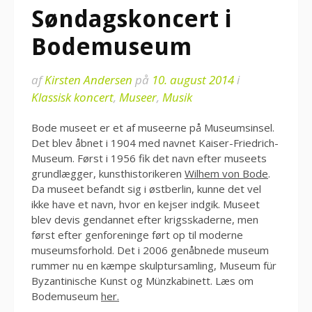
Søndagskoncert i
Bodemuseum
af
Kirsten Andersen
på
10. august 2014
i
Klassisk koncert
,
Museer
,
Musik
Bode museet er et af museerne på Museumsinsel.
Det blev åbnet i 1904 med navnet Kaiser-Friedrich-
Museum. Først i 1956 fik det navn efter museets
grundlægger, kunsthistorikeren
Wilhem von Bode
.
Da museet befandt sig i østberlin, kunne det vel
ikke have et navn, hvor en kejser indgik. Museet
blev devis gendannet efter krigsskaderne, men
først efter genforeninge ført op til moderne
museumsforhold. Det i 2006 genåbnede museum
rummer nu en kæmpe skulptursamling, Museum für
Byzantinische Kunst og Münzkabinett. Læs om
Bodemuseum
her.