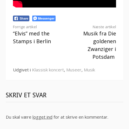
Messenger
Share
Læs
Forrige artikel
Næste artikel
“Elvis” med the
Musik fra Die
videre
Stamps i Berlin
goldenen
Zwanziger i
Potsdam
Udgivet i
Klassisk koncert
,
Museer
,
Musik
SKRIV ET SVAR
Du skal være
logget ind
for at skrive en kommentar.