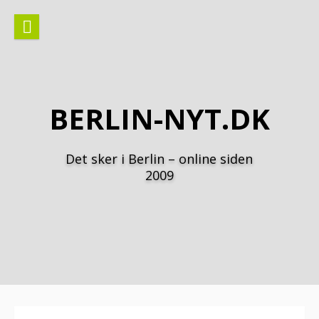
Spring
til
indhold
BERLIN-NYT.DK
Det sker i Berlin – online siden
2009